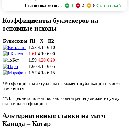
Статистика месяца:
4
2
0
Статистика
Коэффициенты букмекеров на
основные исходы
Букмекеры
П1
Х
П2
1.58
4.15
6.10
1.61
4.10
6.00
1.59
4.20
6.20
1.60
4.15
6.05
1.57
4.18
6.15
*Коэффициенты актуальны на момент публикации и могут
изменяться.
**Для расчёта потенциального выигрыша умножьте сумму
ставки на коэффициент.
Альтернативные ставки на матч
Канада – Катар