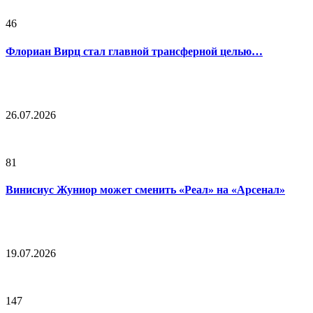
46
Флориан Вирц стал главной трансферной целью…
26.07.2026
81
Винисиус Жуниор может сменить «Реал» на «Арсенал»
19.07.2026
147