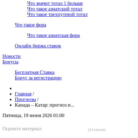
Что значит тотал 1 больше
Что такое азиатский тотал
Что такое трехпутевой тотал
Что такое фора
Что такое азиатская фора
Онлайн биржа ставок
Новости
Бонусы
Бесплатная Ставка
Бонус за регистрацию
Главная
/
Прогнозы
/
Канада – Катар: прогноз и...
Пятница, 19 июня 2026 01:00
Оцените материал
(4 голосов)