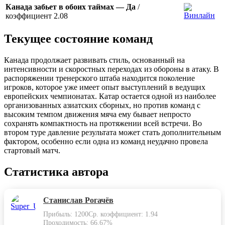
Канада забьет в обоих таймах — Да
/
коэффициент 2.08
Текущее состояние команд
Канада продолжает развивать стиль, основанный на
интенсивности и скоростных переходах из обороны в атаку. В
распоряжении тренерского штаба находится поколение
игроков, которое уже имеет опыт выступлений в ведущих
европейских чемпионатах. Катар остается одной из наиболее
организованных азиатских сборных, но против команд с
высоким темпом движения мяча ему бывает непросто
сохранять компактность на протяжении всей встречи. Во
втором туре давление результата может стать дополнительным
фактором, особенно если одна из команд неудачно провела
стартовый матч.
Статистика автора
Станислав Рогачёв
Прибыль: 1200
Ср. коэффициент: 1.94
Проходимость: 66.67%