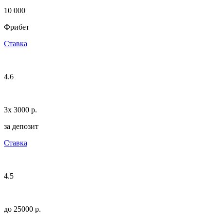
10 000
Фрибет
Ставка
4.6
3х 3000 p.
за депозит
Ставка
4.5
до 25000 p.