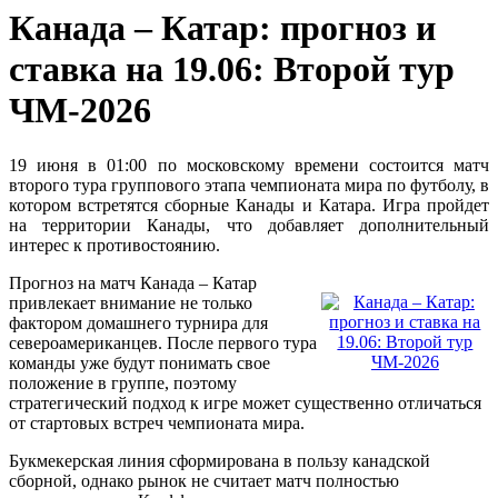
Канада – Катар: прогноз и
ставка на 19.06: Второй тур
ЧМ-2026
19 июня в 01:00 по московскому времени состоится матч
второго тура группового этапа чемпионата мира по футболу, в
котором встретятся сборные Канады и Катара. Игра пройдет
на территории Канады, что добавляет дополнительный
интерес к противостоянию.
Прогноз на матч Канада – Катар
привлекает внимание не только
фактором домашнего турнира для
североамериканцев. После первого тура
команды уже будут понимать свое
положение в группе, поэтому
стратегический подход к игре может существенно отличаться
от стартовых встреч чемпионата мира.
Букмекерская линия сформирована в пользу канадской
сборной, однако рынок не считает матч полностью