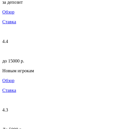
за депозит
Обзор
Ставка
4.4
до 15000 p.
Новым игрокам
Обзор
Ставка
4.3