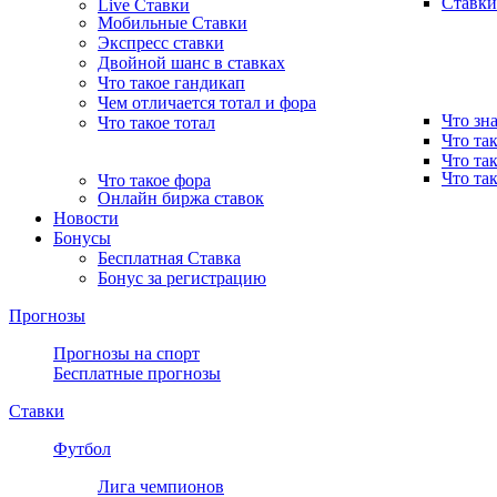
Cтавки
Live Ставки
Мобильные Ставки
Экспресс ставки
Двойной шанс в ставках
Что такое гандикап
Чем отличается тотал и фора
Что зн
Что такое тотал
Что та
Что та
Что так
Что такое фора
Онлайн биржа ставок
Новости
Бонусы
Бесплатная Ставка
Бонус за регистрацию
Прогнозы
Прогнозы на спорт
Бесплатные прогнозы
Ставки
Футбол
Лига чемпионов