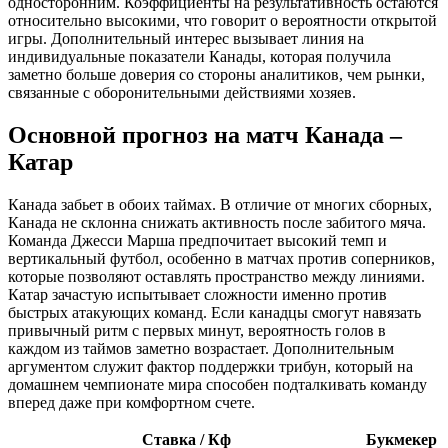
односторонним. Коэффициенты на результативность остаются
относительно высокими, что говорит о вероятности открытой
игры. Дополнительный интерес вызывает линия на
индивидуальные показатели Канады, которая получила
заметно больше доверия со стороны аналитиков, чем рынки,
связанные с оборонительными действиями хозяев.
Основной прогноз на матч Канада –
Катар
Канада забьет в обоих таймах. В отличие от многих сборных,
Канада не склонна снижать активность после забитого мяча.
Команда Джесси Марша предпочитает высокий темп и
вертикальный футбол, особенно в матчах против соперников,
которые позволяют оставлять пространство между линиями.
Катар зачастую испытывает сложности именно против
быстрых атакующих команд. Если канадцы смогут навязать
привычный ритм с первых минут, вероятность голов в
каждом из таймов заметно возрастает. Дополнительным
аргументом служит фактор поддержки трибун, который на
домашнем чемпионате мира способен подталкивать команду
вперед даже при комфортном счете.
Ставка / Кф
Букмекер