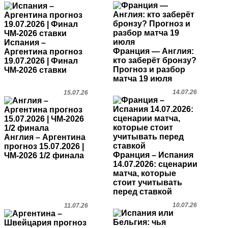
Испания –
Франция — Англия:
Аргентина прогноз
кто заберёт бронзу?
19.07.2026 | Финал
Прогноз и разбор
ЧМ-2026 ставки
матча 19 июля
14.07.26
15.07.26
Англия – Аргентина
прогноз 15.07.2026 |
Франция – Испания
ЧМ-2026 1/2 финала
14.07.2026: сценарии
матча, которые
стоит учитывать
перед ставкой
10.07.26
11.07.26