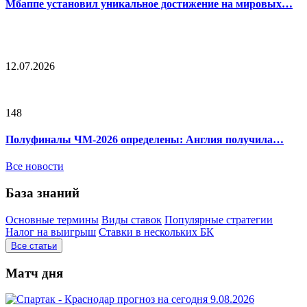
Мбаппе установил уникальное достижение на мировых…
12.07.2026
148
Полуфиналы ЧМ-2026 определены: Англия получила…
Все новости
База знаний
Основные термины
Виды ставок
Популярные стратегии
Налог на выигрыш
Ставки в нескольких БК
Все статьи
Матч дня