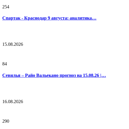
254
Спартак - Краснодар 9 августа: аналитика…
15.08.2026
84
Севилья – Райо Вальекано прогноз на 15.08.26 |…
16.08.2026
290