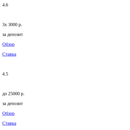
4.6
3х 3000 p.
за депозит
Обзор
Ставка
4.5
до 25000 p.
за депозит
Обзор
Ставка