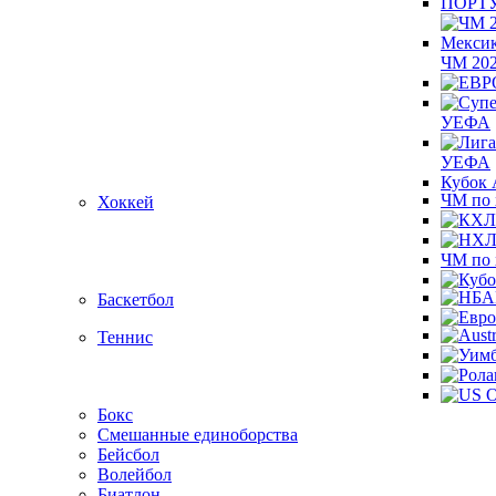
ПОРТУ
ЧМ 202
УЕФА
УЕФА
Кубок 
ЧМ по 
Хоккей
ЧМ по
Баскетбол
Теннис
Бокс
Cмешанные единоборства
Бейсбол
Волейбол
Биатлон