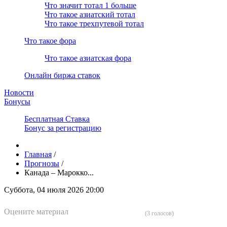
Что значит тотал 1 больше
Что такое азиатский тотал
Что такое трехпутевой тотал
Что такое фора
Что такое азиатская фора
Онлайн биржа ставок
Новости
Бонусы
Бесплатная Ставка
Бонус за регистрацию
Главная
/
Прогнозы
/
Канада – Марокко...
Суббота, 04 июля 2026 20:00
Оцените материал
(3 голосов)