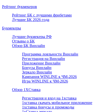
Рейтинг букмекеров
Рейтинг БК с лучшими фрибетами
Лучшие БК 2026 года
Букмекеры
Лучшие букмекеры РФ
Отзывы о БК
Обзор БК Винлайн
Программа лояльности Винлайн
Регистрация на Винлайн
Приложение Винлайн
Бонусы Винлайн
Зеркало Винлайн
Кампания WINLINE к ЧМ-2026
Игра WINLINE к ЧМ-2026
Обзор 1ХCтавка
Регистрация и вход на 1хставка
1хставка скачать мобильное приложение
1хставка бонусы и промокоды
1хСтавка зеркало