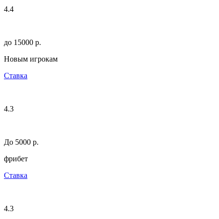
4.4
до 15000 p.
Новым игрокам
Ставка
4.3
До 5000 р.
фрибет
Ставка
4.3