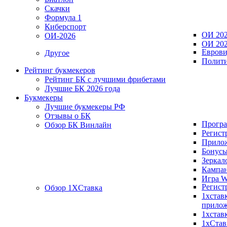
Скачки
Формула 1
Киберспорт
ОИ 202
ОИ-2026
ОИ 202
Еврови
Другое
Полит
Рейтинг букмекеров
Рейтинг БК с лучшими фрибетами
Лучшие БК 2026 года
Букмекеры
Лучшие букмекеры РФ
Отзывы о БК
Програ
Обзор БК Винлайн
Регист
Прило
Бонус
Зеркал
Кампа
Игра 
Регист
Обзор 1ХCтавка
1хстав
прило
1хстав
1хСтав