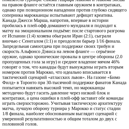
на правом фланге остаётся главным оружием в контратаках,
однако при позиционном нападении против глубоко сидящего
соперника марокканцы испытывают дефицит креатива.
Канада Джесси Марша, напротив, впервые в истории
пробилась в плей-офф домашнего мундиаля и подходит к
матчу на эмоциональном подъёме: после стартового разгрома
от Испании (1:4) хозяева обыграли Иран (2:1), сыграли
вничью с Сенегалом (1:1) и преодолели барьер 1/16 финала.
Запредельная самоотдача при поддержке своих трибун и
скорость Альфонсо Дэвиса на левом фланге — серьёзное
оружие, однако хронические провалы в центре обороны (2.0
пропущенных гола за игру) и среднее владение мячом 46%
говорят о том, что канадцы будут вынуждены играть вторым
номером против Марокко, что идеально вписывается в
тактический сценарий «атласских львов». На газоне «Бимо
Филд» в Торонто при 30-тысячной поддержке фанатов Канада
попытается навязать высокий темп, но марокканцы
методично будут гасить давление через низкий блок и
контратаки, а цена ошибки в плей-офф заставит обе команды
играть сверхосторожно. Учитывая тактическую архитектуру
матча, лучшую оборону турнира у Марокко и статус стадии
1/8 финала, наиболее обоснованным выглядит сценарий с
умеренной результативностью и общим тоталом до двух с
половиной голов.