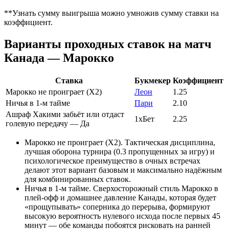
**Узнать сумму выигрыша можно умножив сумму ставки на
коэффициент.
Варианты проходных ставок на матч
Канада — Марокко
Ставка
Букмекер
Коэффициент
Марокко не проиграет (Х2)
Леон
1.25
Ничья в 1-м тайме
Пари
2.10
Ашраф Хакими забьёт или отдаст
1хБет
2.25
голевую передачу — Да
Марокко не проиграет (Х2). Тактическая дисциплина,
лучшая оборона турнира (0.3 пропущенных за игру) и
психологическое преимущество в очных встречах
делают этот вариант базовым и максимально надёжным
для комбинированных ставок.
Ничья в 1-м тайме. Сверхосторожный стиль Марокко в
плей-офф и домашнее давление Канады, которая будет
«прощупывать» соперника до перерыва, формируют
высокую вероятность нулевого исхода после первых 45
минут — обе команды побоятся рисковать на ранней