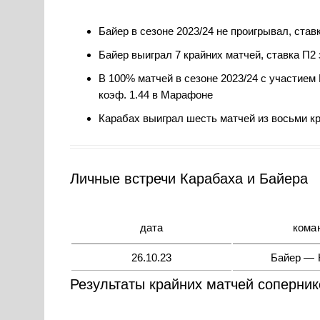
Байер в сезоне 2023/24 не проигрывал, став
Байер выиграл 7 крайних матчей, ставка П2 
В 100% матчей в сезоне 2023/24 с участием Б
коэф. 1.44 в Марафоне
Карабах выиграл шесть матчей из восьми кр
Личные встречи Карабаха и Байера
дата
кома
26.10.23
Байер — 
Результаты крайних матчей соперник