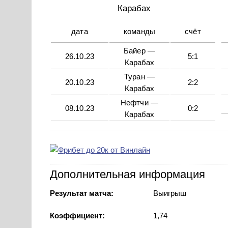
Карабах
дата
команды
счёт
Байер —
26.10.23
5:1
Карабах
Туран —
20.10.23
2:2
Карабах
Нефтчи —
08.10.23
0:2
Карабах
Дополнительная информация
Результат матча:
Выигрыш
Коэффициент:
1,74