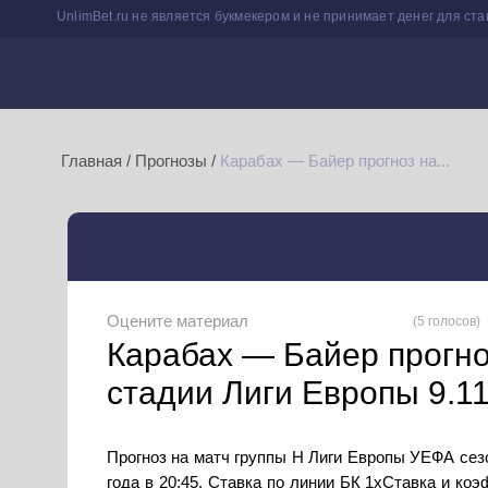
UnlimBet.ru не является букмекером и не принимает денег для с
Главная
/
Прогнозы
/
Карабах — Байер прогноз на...
Оцените материал
(5 голосов)
Карабах — Байер прогно
стадии Лиги Европы 9.1
Прогноз на матч группы H Лиги Европы УЕФА сез
года в 20:45. Ставка по линии БК 1хСтавка и к