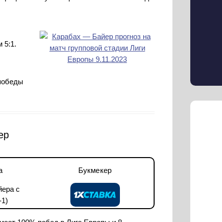
 5:1.
 победы
ер
а
Букмекер
йера с
-1)