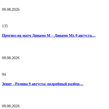
09.08.2026
135
Прогноз на матч Динамо М – Динамо Мх 9 августа…
09.08.2026
94
Зенит - Родина 9 августа: подробный разбор…
09.08.2026