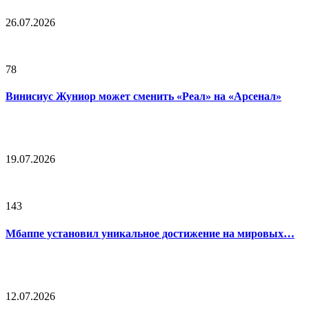
26.07.2026
78
Винисиус Жуниор может сменить «Реал» на «Арсенал»
19.07.2026
143
Мбаппе установил уникальное достижение на мировых…
12.07.2026