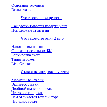
Основные термины
Виды ставок
Что такое ставка цепочка
Как рассчитывается коэффициент
Популярные стратегии
Что такое стратегия 2 из 6
Налог на выигрыш
Ставки в нескольких БК
Блокировка счета
Типы игроков
Live Ставки
Cтавки на интервалы матчей
Мобильные Ставки
Экспресс ставки
Двойной шанс в ставках
Что такое гандикап
Чем отличается тотал и фора
Что такое тотал