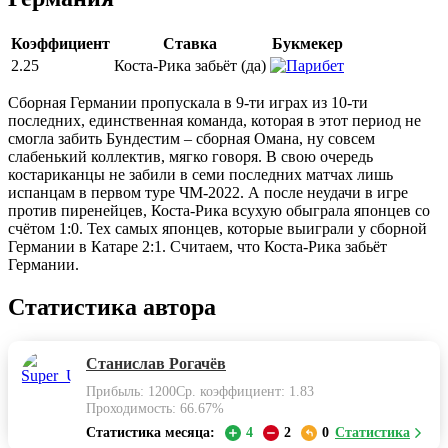
Коэффициент
Ставка
Букмекер
2.25
Коста-Рика забьёт (да)
Сборная Германии пропускала в 9-ти играх из 10-ти
последних, единственная команда, которая в этот период не
смогла забить Бундестим – сборная Омана, ну совсем
слабенький коллектив, мягко говоря. В свою очередь
костариканцы не забили в семи последних матчах лишь
испанцам в первом туре ЧМ-2022. А после неудачи в игре
против пиренейцев, Коста-Рика всухую обыграла японцев со
счётом 1:0. Тех самых японцев, которые выиграли у сборной
Германии в Катаре 2:1. Считаем, что Коста-Рика забьёт
Германии.
Статистика автора
Станислав Рогачёв
Прибыль: 1200
Ср. коэффициент: 1.83
Проходимость: 66.67%
Статистика месяца:
4
2
0
Статистика