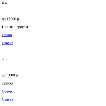
4.4
до 15000 p.
Новым игрокам
Обзор
Ставка
4.3
До 5000 р.
фрибет
Обзор
Ставка