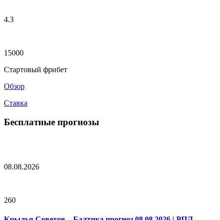
4.3
15000
Стартовый фрибет
Обзор
Ставка
Бесплатные прогнозы
08.08.2026
260
Крылья Советов – Балтика прогноз 08.08.2026 | РПЛ…