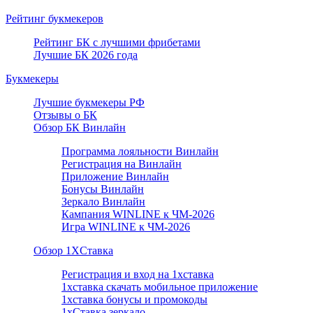
Рейтинг букмекеров
Рейтинг БК с лучшими фрибетами
Лучшие БК 2026 года
Букмекеры
Лучшие букмекеры РФ
Отзывы о БК
Обзор БК Винлайн
Программа лояльности Винлайн
Регистрация на Винлайн
Приложение Винлайн
Бонусы Винлайн
Зеркало Винлайн
Кампания WINLINE к ЧМ-2026
Игра WINLINE к ЧМ-2026
Обзор 1ХCтавка
Регистрация и вход на 1хставка
1хставка скачать мобильное приложение
1хставка бонусы и промокоды
1хСтавка зеркало