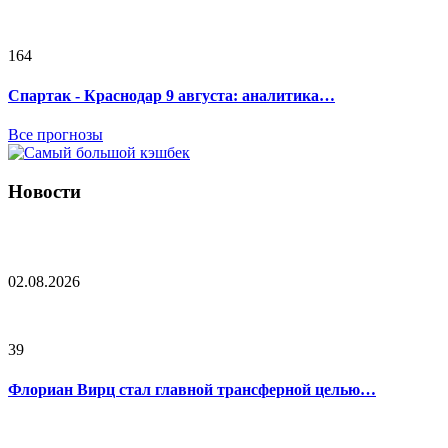
164
Спартак - Краснодар 9 августа: аналитика…
Все прогнозы
Новости
02.08.2026
39
Флориан Вирц стал главной трансферной целью…