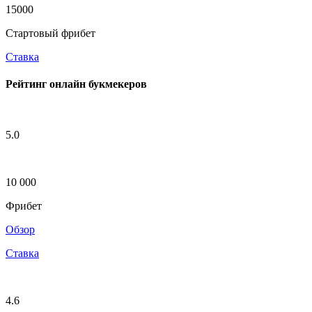
15000
Стартовый фрибет
Ставка
Рейтинг онлайн букмекеров
5.0
10 000
Фрибет
Обзор
Ставка
4.6