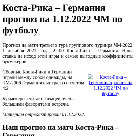
Коста-Рика – Германия
прогноз на 1.12.2022 ЧМ по
футболу
Прогноз на матч третьего тура группового турнира ЧМ-2022,
1 декабря 2022 года, 22:00 Коста-Рика – Германия. Наша
ставка на исход этой игры и самые выгодные коэффициенты
букмекеров.
Сборные Коста-Рики и Германии
играли между собой однажды, на
ЧМ-2006 Германия выиграла со счётом
4:2.
Букмекеры считают немцев очень
большими фаворитами встречи.
Материал отредактирован 01.12.2022.
Наш прогноз на матч Коста-Рика –
Германия