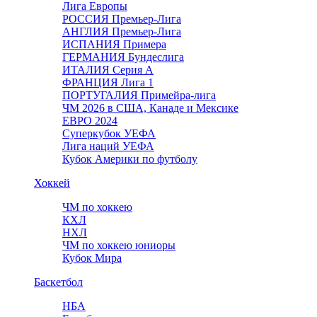
Лига Европы
РОССИЯ Премьер-Лига
АНГЛИЯ Премьер-Лига
ИСПАНИЯ Примера
ГЕРМАНИЯ Бундеслига
ИТАЛИЯ Серия А
ФРАНЦИЯ Лига 1
ПОРТУГАЛИЯ Примейра-лига
ЧМ 2026 в США, Канаде и Мексике
ЕВРО 2024
Суперкубок УЕФА
Лига наций УЕФА
Кубок Америки по футболу
Хоккей
ЧМ по хоккею
КХЛ
НХЛ
ЧМ по хоккею юниоры
Кубок Мира
Баскетбол
НБА