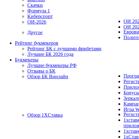
Скачки
Формула 1
Киберспорт
ОИ 202
ОИ-2026
ОИ 202
Еврови
Другое
Полит
Рейтинг букмекеров
Рейтинг БК с лучшими фрибетами
Лучшие БК 2026 года
Букмекеры
Лучшие букмекеры РФ
Отзывы о БК
Програ
Обзор БК Винлайн
Регист
Прило
Бонус
Зеркал
Кампа
Игра 
Регист
Обзор 1ХCтавка
1хстав
прило
1хстав
1хСтав