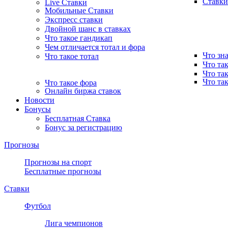
Cтавки
Live Ставки
Мобильные Ставки
Экспресс ставки
Двойной шанс в ставках
Что такое гандикап
Чем отличается тотал и фора
Что зн
Что такое тотал
Что та
Что та
Что так
Что такое фора
Онлайн биржа ставок
Новости
Бонусы
Бесплатная Ставка
Бонус за регистрацию
Прогнозы
Прогнозы на спорт
Бесплатные прогнозы
Ставки
Футбол
Лига чемпионов