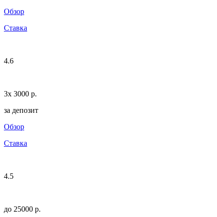
Обзор
Ставка
4.6
3х 3000 p.
за депозит
Обзор
Ставка
4.5
до 25000 p.