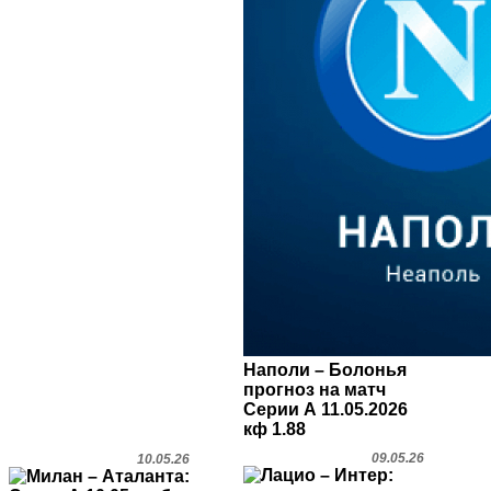
Наполи – Болонья
прогноз на матч
Серии А 11.05.2026
кф 1.88
09.05.26
10.05.26