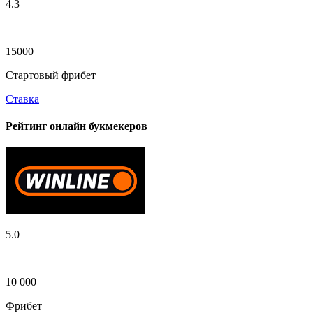
4.3
15000
Стартовый фрибет
Ставка
Рейтинг онлайн букмекеров
5.0
10 000
Фрибет