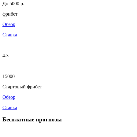
До 5000 р.
фрибет
Обзор
Ставка
4.3
15000
Стартовый фрибет
Обзор
Ставка
Бесплатные прогнозы