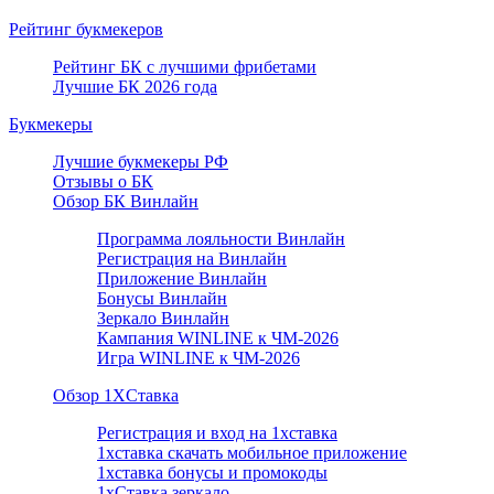
Рейтинг букмекеров
Рейтинг БК с лучшими фрибетами
Лучшие БК 2026 года
Букмекеры
Лучшие букмекеры РФ
Отзывы о БК
Обзор БК Винлайн
Программа лояльности Винлайн
Регистрация на Винлайн
Приложение Винлайн
Бонусы Винлайн
Зеркало Винлайн
Кампания WINLINE к ЧМ-2026
Игра WINLINE к ЧМ-2026
Обзор 1ХCтавка
Регистрация и вход на 1хставка
1хставка скачать мобильное приложение
1хставка бонусы и промокоды
1хСтавка зеркало