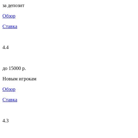
за депозит
Обзор
Ставка
4.4
до 15000 p.
Новым игрокам
Обзор
Ставка
4.3