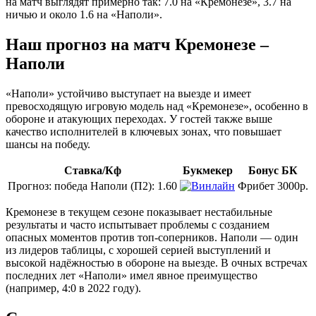
на матч выглядят примерно так: 7.0 на «Кремонезе», 3.7 на
ничью и около 1.6 на «Наполи».
Наш прогноз на матч Кремонезе –
Наполи
«Наполи» устойчиво выступает на выезде и имеет
превосходящую игровую модель над «Кремонезе», особенно в
обороне и атакующих переходах. У гостей также выше
качество исполнителей в ключевых зонах, что повышает
шансы на победу.
Ставка/Кф
Букмекер
Бонус БК
Прогноз: победа Наполи (П2): 1.60
Фрибет 3000р.
Кремонезе в текущем сезоне показывает нестабильные
результаты и часто испытывает проблемы с созданием
опасных моментов против топ-соперников. Наполи — один
из лидеров таблицы, с хорошей серией выступлений и
высокой надёжностью в обороне на выезде. В очных встречах
последних лет «Наполи» имел явное преимущество
(например, 4:0 в 2022 году).