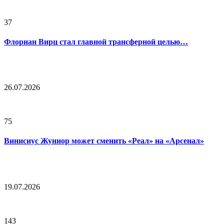
37
Флориан Вирц стал главной трансферной целью…
26.07.2026
75
Винисиус Жуниор может сменить «Реал» на «Арсенал»
19.07.2026
143