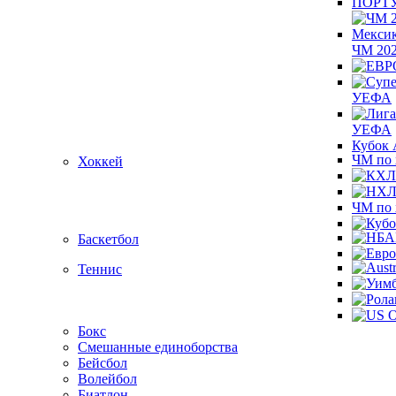
ПОРТУ
ЧМ 202
УЕФА
УЕФА
Кубок 
ЧМ по 
Хоккей
ЧМ по
Баскетбол
Теннис
Бокс
Cмешанные единоборства
Бейсбол
Волейбол
Биатлон