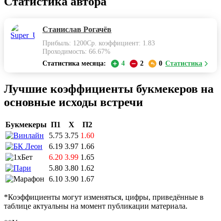
Статистика автора
Станислав Рогачёв
Прибыль: 1200
Ср. коэффициент: 1.83
Проходимость: 66.67%
Статистика месяца:
4
2
0
Статистика
Лучшие коэффициенты букмекеров на
основные исходы встречи
Букмекеры
П1
Х
П2
5.75
3.75
1.60
6.19
3.97
1.66
6.20
3.99
1.65
5.80
3.80
1.62
6.10
3.90
1.67
*Коэффициенты могут изменяться, цифры, приведённые в
таблице актуальны на момент публикации материала.