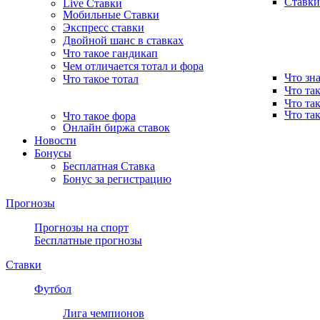
Cтавки
Live Ставки
Мобильные Ставки
Экспресс ставки
Двойной шанс в ставках
Что такое гандикап
Чем отличается тотал и фора
Что зн
Что такое тотал
Что та
Что та
Что так
Что такое фора
Онлайн биржа ставок
Новости
Бонусы
Бесплатная Ставка
Бонус за регистрацию
Прогнозы
Прогнозы на спорт
Бесплатные прогнозы
Ставки
Футбол
Лига чемпионов