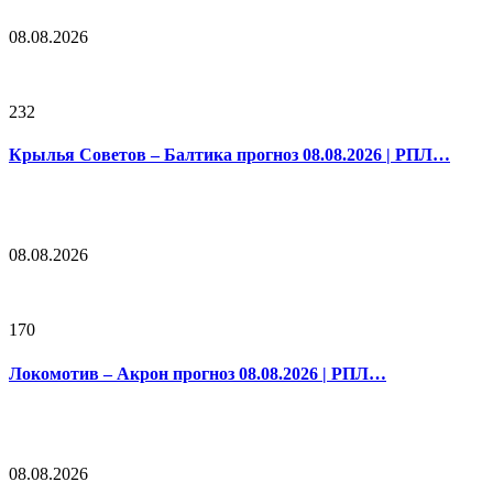
08.08.2026
232
Крылья Советов – Балтика прогноз 08.08.2026 | РПЛ…
08.08.2026
170
Локомотив – Акрон прогноз 08.08.2026 | РПЛ…
08.08.2026