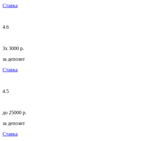
Ставка
4.6
3х 3000 p.
за депозит
Ставка
4.5
до 25000 p.
за депозит
Ставка