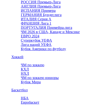
РОССИЯ Премьер-Лига
АНГЛИЯ Премьер-Лига
ИСПАНИЯ Примера
ГЕРМАНИЯ Бундеслига
ИТАЛИЯ Серия А
ФРАНЦИЯ Лига 1
ПОРТУГАЛИЯ Примейра-лига
ЧМ 2026 в США, Канаде и Мексике
ЕВРО 2024
Суперкубок УЕФА
Лига наций УЕФА
Кубок Америки по футболу
Хоккей
ЧМ по хоккею
КХЛ
НХЛ
ЧМ по хоккею юниоры
Кубок Мира
Баскетбол
НБА
Евробаскет