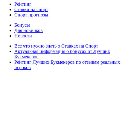
Рейтинг
Ставки на спорт
Спорт прогнозы
Бонусы
Для новичков
Новости
Все что нужно знать о Ставках на Спорт
Актуальная информация о бонусах от Лучших
Букмекеров
Рейтинг Лучших Букмекеров по отзывам реальных
игроков