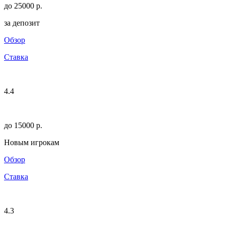
до 25000 p.
за депозит
Обзор
Ставка
4.4
до 15000 p.
Новым игрокам
Обзор
Ставка
4.3