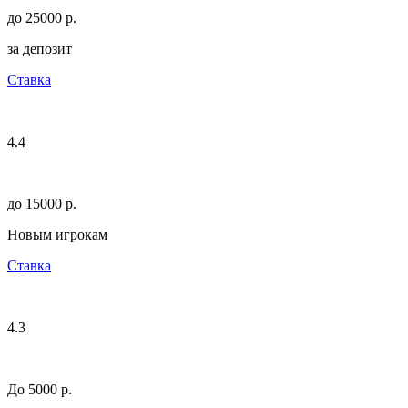
до 25000 p.
за депозит
Ставка
4.4
до 15000 p.
Новым игрокам
Ставка
4.3
До 5000 р.