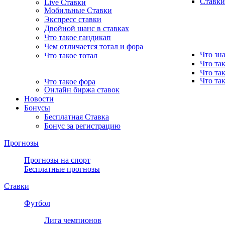
Cтавки
Live Ставки
Мобильные Ставки
Экспресс ставки
Двойной шанс в ставках
Что такое гандикап
Чем отличается тотал и фора
Что зн
Что такое тотал
Что та
Что та
Что так
Что такое фора
Онлайн биржа ставок
Новости
Бонусы
Бесплатная Ставка
Бонус за регистрацию
Прогнозы
Прогнозы на спорт
Бесплатные прогнозы
Ставки
Футбол
Лига чемпионов