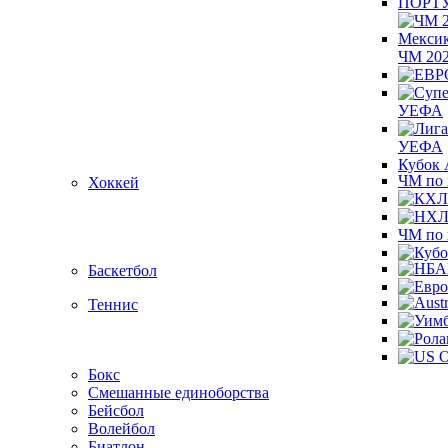
ПОРТУ
ЧМ 202
УЕФА
УЕФА
Кубок 
ЧМ по 
Хоккей
ЧМ по
Баскетбол
Теннис
Бокс
Cмешанные единоборства
Бейсбол
Волейбол
Биатлон