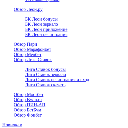
Обзор Леон.ру
БК Леон бонусы
БК Леон зеркало
БК Леон приложение
БК Леон регистрация
Обзор Пари
Обзор Марафонбет
Обзор Мелбет
Обзор Лига Ставок
Лига Ставок бонусы
Лига Ставок зеркало
Лига Ставок регистрация и вход
Лига Ставок скачать
Обзор Мостбет
Обзор Bwin.ru
Обзор ПИН-АП
Обзор БетБум
Обзор Фонбет
Новичкам