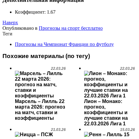
Коэффициент:
1.67
Наверх
Опубликовано в
Прогнозы на спорт бесплатно
Теги
Прогнозы на Чемпионат Франции по футболу
Похожие материалы (по тегу)
22.03.26
22.03.26
Марсель – Лилль 22
Лион – Монако:
марта 2026: прогноз
прогноз,
на матч, ставки и
коэффициенты и
коэффициенты
лучшие ставки на
22.03.2026 Лига 1
21.03.26
15.03.26