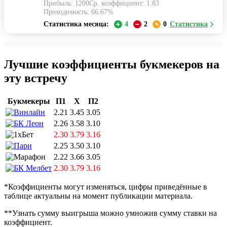
Прибыль: 1200
Ср. коэффициент: 1.83
Проходимость: 66.67%
Статистика месяца:
4
2
0
Статистика
Лучшие коэффициенты букмекеров на
эту встречу
Букмекеры
П1
Х
П2
2.21
3.45
3.05
2.26
3.58
3.10
2.30
3.79
3.16
2.25
3.50
3.10
2.22
3.66
3.05
2.30
3.79
3.16
*Коэффициенты могут изменяться, цифры приведённые в
таблице актуальны на момент публикации материала.
**Узнать сумму выигрыша можно умножив сумму ставки на
коэффициент.