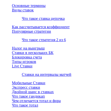
Основные термины
Виды ставок
Что такое ставка цепочка
Как рассчитывается коэффициент
Популярные стратегии
Что такое стратегия 2 из 6
Налог на выигрыш
Ставки в нескольких БК
Блокировка счета
Типы игроков
Live Ставки
Cтавки на интервалы матчей
Мобильные Ставки
Экспресс ставки
Двойной шанс в ставках
Что такое гандикап
Чем отличается тотал и фора
Что такое тотал