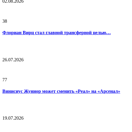
02.08.2026
38
Флориан Вирц стал главной трансферной целью…
26.07.2026
77
Винисиус Жуниор может сменить «Реал» на «Арсенал»
19.07.2026