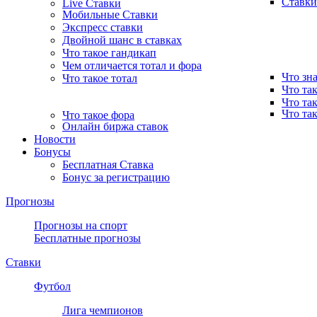
Cтавки
Live Ставки
Мобильные Ставки
Экспресс ставки
Двойной шанс в ставках
Что такое гандикап
Чем отличается тотал и фора
Что зн
Что такое тотал
Что та
Что та
Что так
Что такое фора
Онлайн биржа ставок
Новости
Бонусы
Бесплатная Ставка
Бонус за регистрацию
Прогнозы
Прогнозы на спорт
Бесплатные прогнозы
Ставки
Футбол
Лига чемпионов