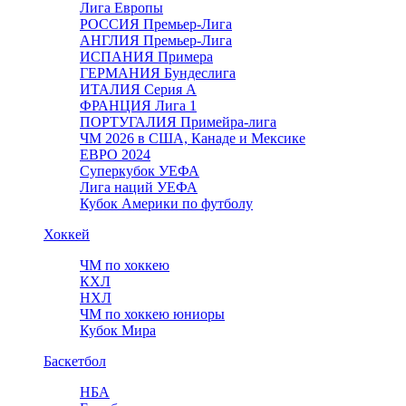
Лига Европы
РОССИЯ Премьер-Лига
АНГЛИЯ Премьер-Лига
ИСПАНИЯ Примера
ГЕРМАНИЯ Бундеслига
ИТАЛИЯ Серия А
ФРАНЦИЯ Лига 1
ПОРТУГАЛИЯ Примейра-лига
ЧМ 2026 в США, Канаде и Мексике
ЕВРО 2024
Суперкубок УЕФА
Лига наций УЕФА
Кубок Америки по футболу
Хоккей
ЧМ по хоккею
КХЛ
НХЛ
ЧМ по хоккею юниоры
Кубок Мира
Баскетбол
НБА