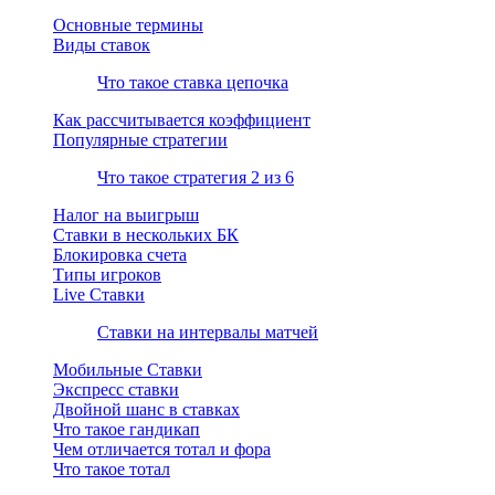
Основные термины
Виды ставок
Что такое ставка цепочка
Как рассчитывается коэффициент
Популярные стратегии
Что такое стратегия 2 из 6
Налог на выигрыш
Ставки в нескольких БК
Блокировка счета
Типы игроков
Live Ставки
Cтавки на интервалы матчей
Мобильные Ставки
Экспресс ставки
Двойной шанс в ставках
Что такое гандикап
Чем отличается тотал и фора
Что такое тотал