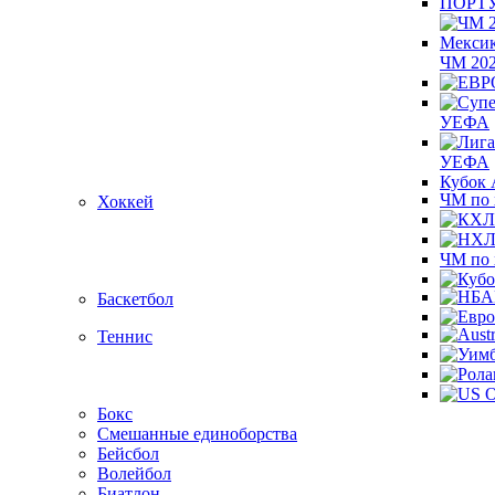
ПОРТУ
ЧМ 202
УЕФА
УЕФА
Кубок 
ЧМ по 
Хоккей
ЧМ по
Баскетбол
Теннис
Бокс
Cмешанные единоборства
Бейсбол
Волейбол
Биатлон