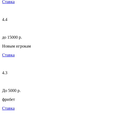
Ставка
4.4
до 15000 p.
Новым игрокам
Ставка
4.3
До 5000 р.
фрибет
Ставка