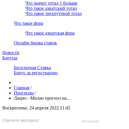
Что значит тотал 1 больше
Что такое азиатский тотал
Что такое трехпутевой тотал
Что такое фора
Что такое азиатская фора
Онлайн биржа ставок
Новости
Бонусы
Бесплатная Ставка
Бонус за регистрацию
Главная
/
Прогнозы
/
Лацио - Милан прогноз на...
Воскресенье, 24 апреля 2022 21:45
Оцените материал
(6 голосов)