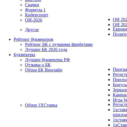
Скачки
Формула 1
Киберспорт
ОИ 202
ОИ-2026
ОИ 202
Еврови
Другое
Полит
Рейтинг букмекеров
Рейтинг БК с лучшими фрибетами
Лучшие БК 2026 года
Букмекеры
Лучшие букмекеры РФ
Отзывы о БК
Програ
Обзор БК Винлайн
Регист
Прило
Бонус
Зеркал
Кампа
Игра 
Регист
Обзор 1ХCтавка
1хстав
прило
1хстав
1хСтав