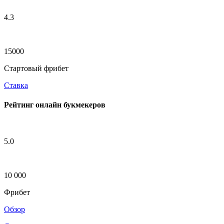
4.3
15000
Стартовый фрибет
Ставка
Рейтинг онлайн букмекеров
5.0
10 000
Фрибет
Обзор