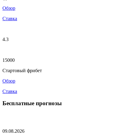
Обзор
Ставка
4.3
15000
Стартовый фрибет
Обзор
Ставка
Бесплатные прогнозы
09.08.2026