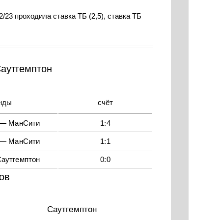
/23 проходила ставка ТБ (2,5), ставка ТБ
аутгемптон
нды
счёт
 — МанСити
1:4
 — МанСити
1:1
аутгемптон
0:0
ов
Саутгемптон