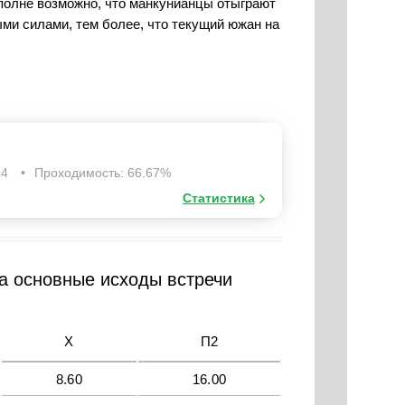
вполне возможно, что манкунианцы отыграют
ми силами, тем более, что текущий южан на
94
Проходимость: 66.67%
Статистика
а основные исходы встречи
Х
П2
8.60
16.00