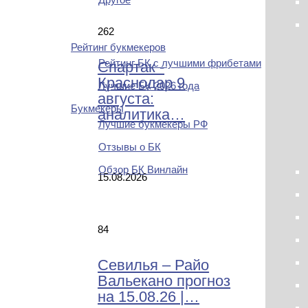
262
Рейтинг букмекеров
Рейтинг БК с лучшими фрибетами
Спартак -
Краснодар 9
Лучшие БК 2026 года
августа:
Букмекеры
аналитика…
Лучшие букмекеры РФ
Отзывы о БК
Обзор БК Винлайн
15.08.2026
84
Севилья – Райо
Вальекано прогноз
на 15.08.26 |…