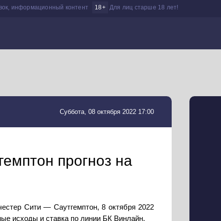
тавок, информационный контент
18+
Для лиц старше 18 лет!
Суббота, 08 октября 2022 17:00
емптон прогноз на
честер Сити — Саутгемптон, 8 октября 2022
ные исходы и ставка по линии БК Винлайн.