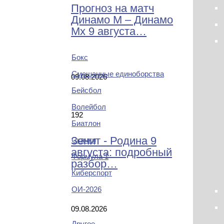
Прогноз на матч
Динамо М – Динамо
Мх 9 августа…
Бокс
Cмешанные единоборства
09.08.2026
Бейсбол
Волейбол
192
Биатлон
Зенит - Родина 9
Скачки
августа: подробный
Формула 1
разбор…
Киберспорт
ОИ-2026
09.08.2026
Другое