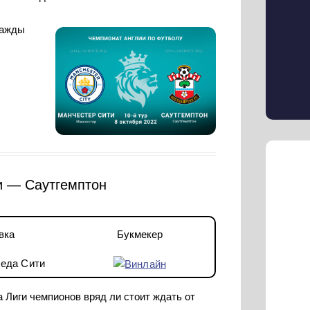
важды
и — Саутгемптон
вка
Букмекер
беда Сити
 Лиги чемпионов вряд ли стоит ждать от