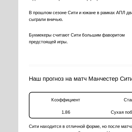
В прошлом сезоне Сити и южане в рамках АПЛ д
сыграли вничью.
Букмекеры считают Сити большим фаворитом
предстоящей игры.
Наш прогноз на матч Манчестер Сит
Коэффициент
Ста
1.86
Сухая по
Сити находится в отличной форме, но после матча