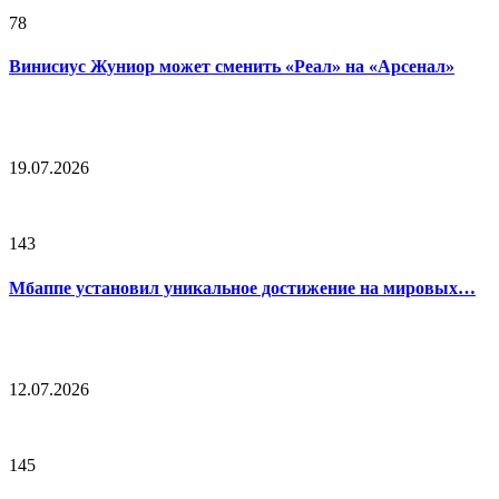
78
Винисиус Жуниор может сменить «Реал» на «Арсенал»
19.07.2026
143
Мбаппе установил уникальное достижение на мировых…
12.07.2026
145