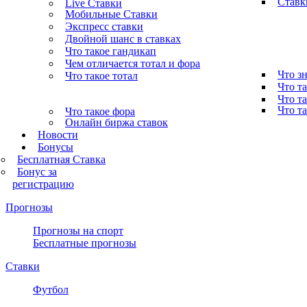
Cтавк
Live Ставки
Мобильные Ставки
Экспресс ставки
Двойной шанс в ставках
Что такое гандикап
Чем отличается тотал и фора
Что з
Что такое тотал
Что та
Что т
Что та
Что такое фора
Онлайн биржа ставок
Новости
Бонусы
Бесплатная Ставка
Бонус за
регистрацию
Прогнозы
Прогнозы на спорт
Бесплатные прогнозы
Ставки
Футбол