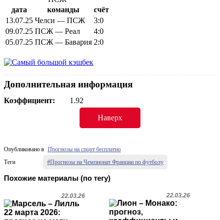
дата
команды
счёт
13.07.25
Челси — ПСЖ
3:0
09.07.25
ПСЖ — Реал
4:0
05.07.25
ПСЖ — Бавария
2:0
Дополнительная информация
Коэффициент:
1.92
Наверх
Опубликовано в
Прогнозы на спорт бесплатно
Теги
Прогнозы на Чемпионат Франции по футболу
Похожие материалы (по тегу)
22.03.26
22.03.26