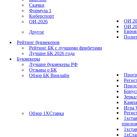
Скачки
Формула 1
Киберспорт
ОИ 20
ОИ-2026
ОИ 20
Евров
Другое
Полит
Рейтинг букмекеров
Рейтинг БК с лучшими фрибетами
Лучшие БК 2026 года
Букмекеры
Лучшие букмекеры РФ
Отзывы о БК
Прогр
Обзор БК Винлайн
Регис
Прило
Бонус
Зерка
Кампа
Игра 
Регис
Обзор 1ХCтавка
1хста
прило
1хста
1хСта