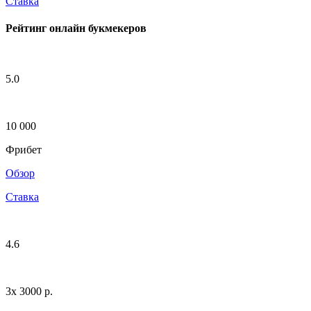
Ставка
Рейтинг онлайн букмекеров
5.0
10 000
Фрибет
Обзор
Ставка
4.6
3х 3000 p.