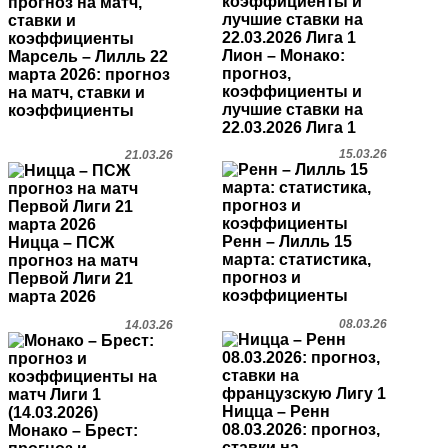
Лион – Монако:
Марсель – Лилль 22
прогноз,
марта 2026: прогноз
коэффициенты и
на матч, ставки и
лучшие ставки на
коэффициенты
22.03.2026 Лига 1
15.03.26
21.03.26
Ренн – Лилль 15
Ницца – ПСЖ
марта: статистика,
прогноз на матч
прогноз и
Первой Лиги 21
коэффициенты
марта 2026
08.03.26
14.03.26
Ницца – Ренн
08.03.2026: прогноз,
Монако – Брест:
ставки на