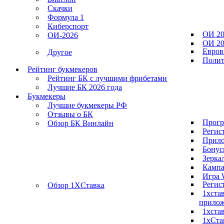
Скачки
Формула 1
Киберспорт
ОИ 20
ОИ-2026
ОИ 20
Евров
Другое
Полит
Рейтинг букмекеров
Рейтинг БК с лучшими фрибетами
Лучшие БК 2026 года
Букмекеры
Лучшие букмекеры РФ
Отзывы о БК
Прогр
Обзор БК Винлайн
Регис
Прило
Бонус
Зерка
Кампа
Игра 
Регис
Обзор 1ХCтавка
1хста
прило
1хста
1хСта