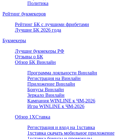
Политика
Рейтинг букмекеров
Рейтинг БК с лучшими фрибетами
Лучшие БК 2026 года
Букмекеры
Лучшие букмекеры РФ
Отзывы о БК
Обзор БК Винлайн
Программа лояльности Винлайн
Регистрация на Винлайн
Приложение Винлайн
Бонусы Винлайн
Зеркало Винлайн
Кампания WINLINE к ЧМ-2026
Игра WINLINE к ЧМ-2026
Обзор 1ХCтавка
Регистрация и вход на 1хставка
1хставка скачать мобильное приложение
1хставка бонусы и промокоды