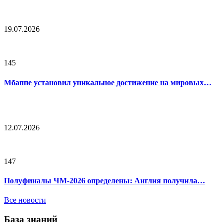
19.07.2026
145
Мбаппе установил уникальное достижение на мировых…
12.07.2026
147
Полуфиналы ЧМ-2026 определены: Англия получила…
Все новости
База знаний