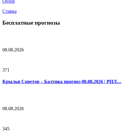
Обзор
Ставка
Бесплатные прогнозы
08.08.2026
371
Крылья Советов – Балтика прогноз 08.08.2026 | РПЛ…
08.08.2026
345