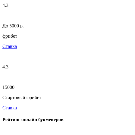
4.3
До 5000 р.
фрибет
Ставка
4.3
15000
Стартовый фрибет
Ставка
Рейтинг онлайн букмекеров