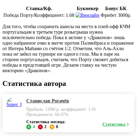
Ставка/Кф.
Букмекер
Бонус БК
Победа Порту/Коэффициент: 1.68
Фрибет 3000р.
Для того, чтобы сохранить шансы на место в плей-офф КЧМ
португальцам в третьем туре розыгрыша нужна
исключительно победа. Пока в активе у «Драконов» лишь
одно набранное очко в матче против Палмейраса и поражение
от Интера Майами со счётом 1:2. Отметим, что Аль-Ахли
пока не забил на турнире ни одного гола. Мы в паре на
стороне португальцев, считаем, что Порту сможет добиться
победы в предстоящей игре. Делаем ставку на чистую
викторию «Драконов».
Статистика автора
Станислав Рогачёв
Прибыль: 1200
Ср. коэффициент: 1.91
Проходимость: 66.67%
Статистика месяца:
Статистика
4
2
0