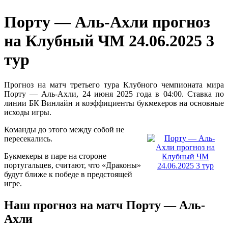
Порту — Аль-Ахли прогноз
на Клубный ЧМ 24.06.2025 3
тур
Прогноз на матч третьего тура Клубного чемпионата мира
Порту — Аль-Ахли, 24 июня 2025 года в 04:00. Ставка по
линии БК Винлайн и коэффициенты букмекеров на основные
исходы игры.
Команды до этого между собой не
пересекались.
Букмекеры в паре на стороне
португальцев, считают, что «Драконы»
будут ближе к победе в предстоящей
игре.
Наш прогноз на матч Порту — Аль-
Ахли