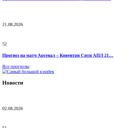
21.08.2026
52
Прогноз на матч Арсенал – Ковентри Сити АПЛ 21…
Все прогнозы
Новости
02.08.2026
51