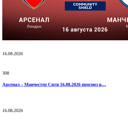
16.08.2026
308
Арсенал – Манчестер Сити 16.08.2026 прогноз и…
16.08.2026