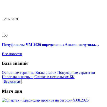
12.07.2026
153
Полуфиналы ЧМ-2026 определены: Англия получила…
Все новости
База знаний
Основные термины
Виды ставок
Популярные стратегии
Налог на выигрыш
Ставки в нескольких БК
Все статьи
Матч дня