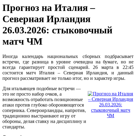
Прогноз на Италия –
Северная Ирландия
26.03.2026: стыковочный
матч ЧМ
Иногда календарь национальных сборных подбрасывает
встречи, где разница в уровне очевидна на бумаге, но не
всегда гарантирует простой сценарий. 26 марта в 22:45
состоится матч Италия – Северная Ирландия, и данный
прогноз рассматривает не только итог, но и характер игры.
Для итальянцев подобные встречи —
это не просто набор очков, а
возможность отработать позиционные
атаки против глубоко обороняющегося
соперника. Североирландцы, напротив,
традиционно выстраивают игру от
обороны, делая ставку на дисциплину и
стандарты.