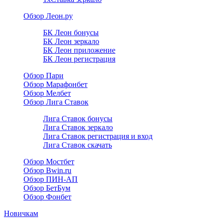
Обзор Леон.ру
БК Леон бонусы
БК Леон зеркало
БК Леон приложение
БК Леон регистрация
Обзор Пари
Обзор Марафонбет
Обзор Мелбет
Обзор Лига Ставок
Лига Ставок бонусы
Лига Ставок зеркало
Лига Ставок регистрация и вход
Лига Ставок скачать
Обзор Мостбет
Обзор Bwin.ru
Обзор ПИН-АП
Обзор БетБум
Обзор Фонбет
Новичкам