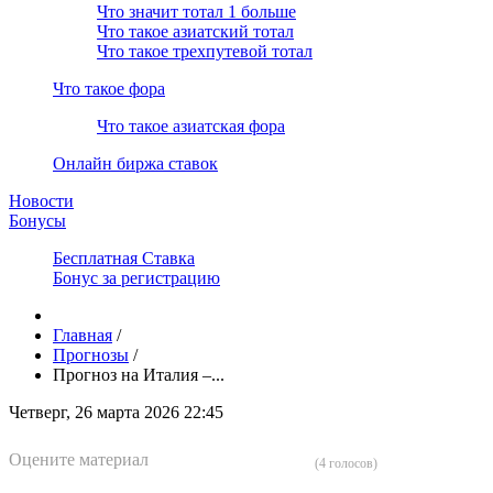
Что значит тотал 1 больше
Что такое азиатский тотал
Что такое трехпутевой тотал
Что такое фора
Что такое азиатская фора
Онлайн биржа ставок
Новости
Бонусы
Бесплатная Ставка
Бонус за регистрацию
Главная
/
Прогнозы
/
Прогноз на Италия –...
Четверг, 26 марта 2026 22:45
Оцените материал
(4 голосов)