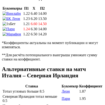
Букмекеры
П1
Х
П2
1.22
6.40
14.00
1.23
6.20
13.50
1.21
6.60
14.50
1.24
6.30
14.00
1.22
6.50
14.20
*Коэффициенты актуальны на момент публикации и могут
изменяться.
**Для расчёта потенциального выигрыша умножьте сумму
ставки на коэффициент.
Альтернативные ставки на матч
Италия – Северная Ирландия
Ставка
Букмекер
Коэффициент
Тотал угловых больше 8.5
Леон
1.87
Северная Ирландия тотал меньше
Пари
1.95
0.5