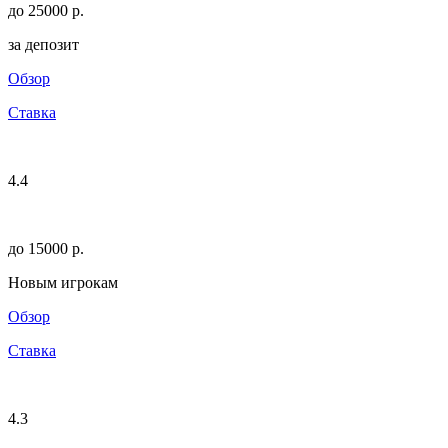
до 25000 p.
за депозит
Обзор
Ставка
4.4
до 15000 p.
Новым игрокам
Обзор
Ставка
4.3