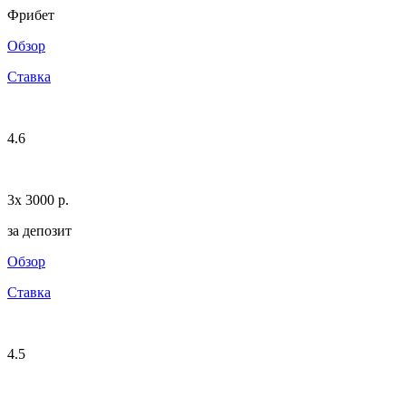
Фрибет
Обзор
Ставка
4.6
3х 3000 p.
за депозит
Обзор
Ставка
4.5