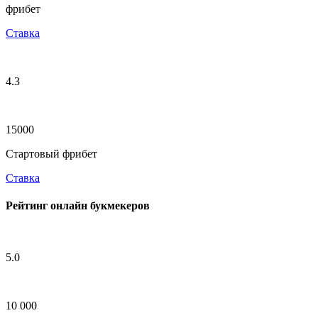
фрибет
Ставка
4.3
15000
Стартовый фрибет
Ставка
Рейтинг онлайн букмекеров
5.0
10 000