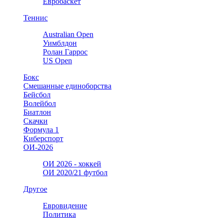
Евробаскет
Теннис
Australian Open
Уимблдон
Ролан Гаррос
US Open
Бокс
Cмешанные единоборства
Бейсбол
Волейбол
Биатлон
Скачки
Формула 1
Киберспорт
ОИ-2026
ОИ 2026 - хоккей
ОИ 2020/21 футбол
Другое
Евровидение
Политика