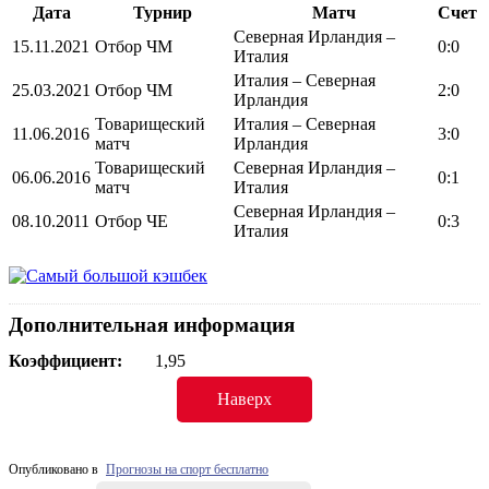
Дата
Турнир
Матч
Счет
Северная Ирландия –
15.11.2021
Отбор ЧМ
0:0
Италия
Италия – Северная
25.03.2021
Отбор ЧМ
2:0
Ирландия
Товарищеский
Италия – Северная
11.06.2016
3:0
матч
Ирландия
Товарищеский
Северная Ирландия –
06.06.2016
0:1
матч
Италия
Северная Ирландия –
08.10.2011
Отбор ЧЕ
0:3
Италия
Дополнительная информация
Коэффициент:
1,95
Наверх
Опубликовано в
Прогнозы на спорт бесплатно