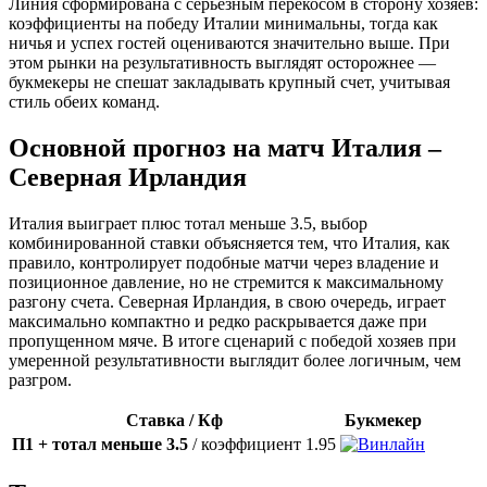
Линия сформирована с серьезным перекосом в сторону хозяев:
коэффициенты на победу Италии минимальны, тогда как
ничья и успех гостей оцениваются значительно выше. При
этом рынки на результативность выглядят осторожнее —
букмекеры не спешат закладывать крупный счет, учитывая
стиль обеих команд.
Основной прогноз на матч Италия –
Северная Ирландия
Италия выиграет плюс тотал меньше 3.5, выбор
комбинированной ставки объясняется тем, что Италия, как
правило, контролирует подобные матчи через владение и
позиционное давление, но не стремится к максимальному
разгону счета. Северная Ирландия, в свою очередь, играет
максимально компактно и редко раскрывается даже при
пропущенном мяче. В итоге сценарий с победой хозяев при
умеренной результативности выглядит более логичным, чем
разгром.
Ставка / Кф
Букмекер
П1 + тотал меньше 3.5
/ коэффициент 1.95