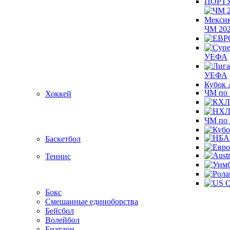
ПОРТУ
ЧМ 202
УЕФА
УЕФА
Кубок 
ЧМ по 
Хоккей
ЧМ по
Баскетбол
Теннис
Бокс
Cмешанные единоборства
Бейсбол
Волейбол
Биатлон