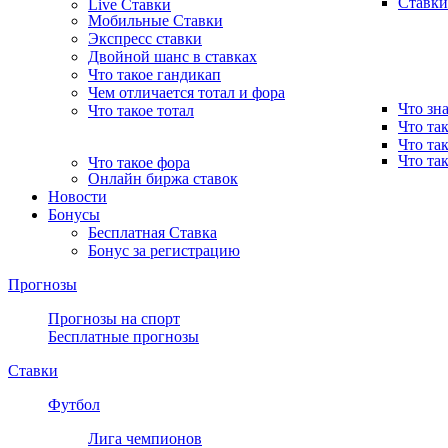
Cтавки
Live Ставки
Мобильные Ставки
Экспресс ставки
Двойной шанс в ставках
Что такое гандикап
Чем отличается тотал и фора
Что зн
Что такое тотал
Что та
Что та
Что так
Что такое фора
Онлайн биржа ставок
Новости
Бонусы
Бесплатная Ставка
Бонус за регистрацию
Прогнозы
Прогнозы на спорт
Бесплатные прогнозы
Ставки
Футбол
Лига чемпионов