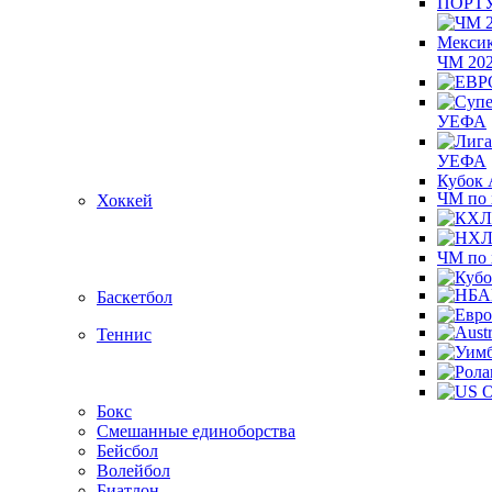
ПОРТУ
ЧМ 202
УЕФА
УЕФА
Кубок 
ЧМ по 
Хоккей
ЧМ по
Баскетбол
Теннис
Бокс
Cмешанные единоборства
Бейсбол
Волейбол
Биатлон