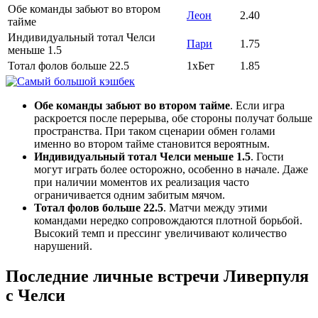
Обе команды забьют во втором
Леон
2.40
тайме
Индивидуальный тотал Челси
Пари
1.75
меньше 1.5
Тотал фолов больше 22.5
1хБет
1.85
Обе команды забьют во втором тайме
. Если игра
раскроется после перерыва, обе стороны получат больше
пространства. При таком сценарии обмен голами
именно во втором тайме становится вероятным.
Индивидуальный тотал Челси меньше 1.5
. Гости
могут играть более осторожно, особенно в начале. Даже
при наличии моментов их реализация часто
ограничивается одним забитым мячом.
Тотал фолов больше 22.5
. Матчи между этими
командами нередко сопровождаются плотной борьбой.
Высокий темп и прессинг увеличивают количество
нарушений.
Последние личные встречи Ливерпуля
с Челси