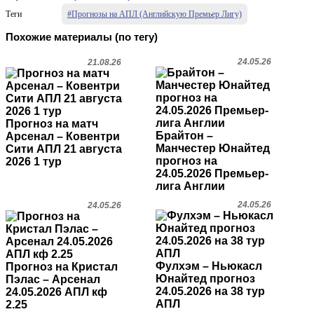
Теги
Прогнозы на АПЛ (Английскую Премьер Лигу)
Похожие материалы (по тегу)
24.05.26
21.08.26
Прогноз на матч
Брайтон –
Арсенал – Ковентри
Манчестер Юнайтед
Сити АПЛ 21 августа
прогноз на
2026 1 тур
24.05.2026 Премьер-
лига Англии
24.05.26
24.05.26
Фулхэм – Ньюкасл
Прогноз на Кристал
Юнайтед прогноз
Пэлас – Арсенал
24.05.2026 на 38 тур
24.05.2026 АПЛ кф
АПЛ
2.25