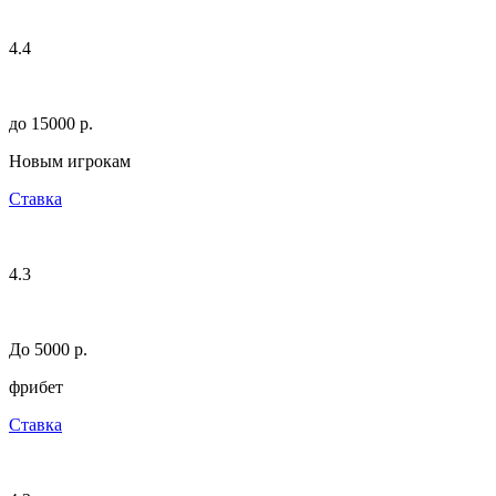
4.4
до 15000 p.
Новым игрокам
Ставка
4.3
До 5000 р.
фрибет
Ставка