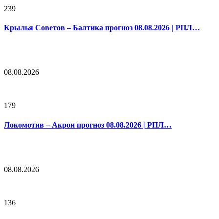
239
Крылья Советов – Балтика прогноз 08.08.2026 | РПЛ…
08.08.2026
179
Локомотив – Акрон прогноз 08.08.2026 | РПЛ…
08.08.2026
136