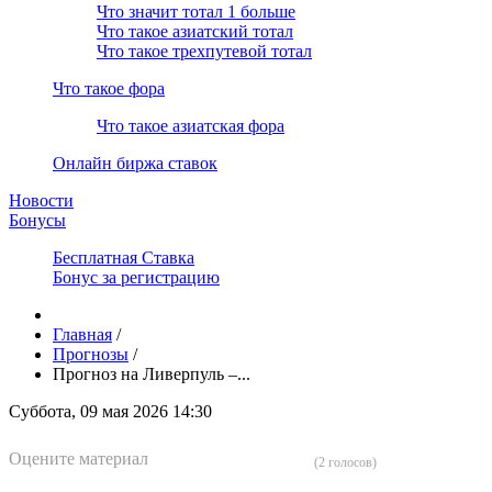
Что значит тотал 1 больше
Что такое азиатский тотал
Что такое трехпутевой тотал
Что такое фора
Что такое азиатская фора
Онлайн биржа ставок
Новости
Бонусы
Бесплатная Ставка
Бонус за регистрацию
Главная
/
Прогнозы
/
Прогноз на Ливерпуль –...
Суббота, 09 мая 2026 14:30
Оцените материал
(2 голосов)