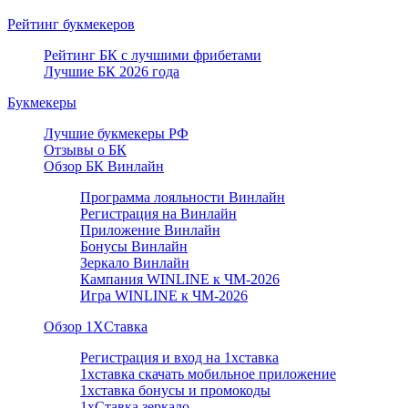
Рейтинг букмекеров
Рейтинг БК с лучшими фрибетами
Лучшие БК 2026 года
Букмекеры
Лучшие букмекеры РФ
Отзывы о БК
Обзор БК Винлайн
Программа лояльности Винлайн
Регистрация на Винлайн
Приложение Винлайн
Бонусы Винлайн
Зеркало Винлайн
Кампания WINLINE к ЧМ-2026
Игра WINLINE к ЧМ-2026
Обзор 1ХCтавка
Регистрация и вход на 1хставка
1хставка скачать мобильное приложение
1хставка бонусы и промокоды
1хСтавка зеркало