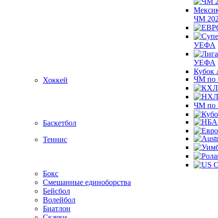
ЧМ 202
УЕФА
УЕФА
Кубок 
ЧМ по 
Хоккей
ЧМ по
Баскетбол
Теннис
Бокс
Cмешанные единоборства
Бейсбол
Волейбол
Биатлон
Скачки