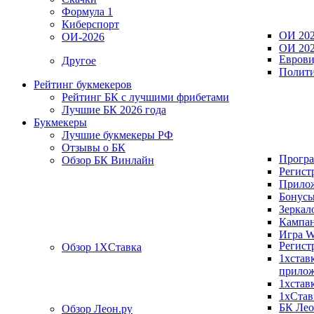
Формула 1
Киберспорт
ОИ 202
ОИ-2026
ОИ 202
Еврови
Другое
Полит
Рейтинг букмекеров
Рейтинг БК с лучшими фрибетами
Лучшие БК 2026 года
Букмекеры
Лучшие букмекеры РФ
Отзывы о БК
Програ
Обзор БК Винлайн
Регист
Прило
Бонус
Зеркал
Кампа
Игра 
Регист
Обзор 1ХCтавка
1хстав
прило
1хстав
1хСтав
БК Лео
Обзор Леон.ру