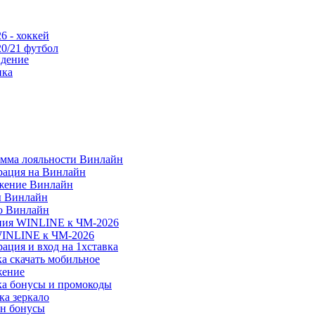
6 - хоккей
0/21 футбол
дение
ика
мма лояльности Винлайн
рация на Винлайн
жение Винлайн
ы Винлайн
о Винлайн
ния WINLINE к ЧМ-2026
WINLINE к ЧМ-2026
рация и вход на 1хставка
ка скачать мобильное
жение
ка бонусы и промокоды
ка зеркало
н бонусы