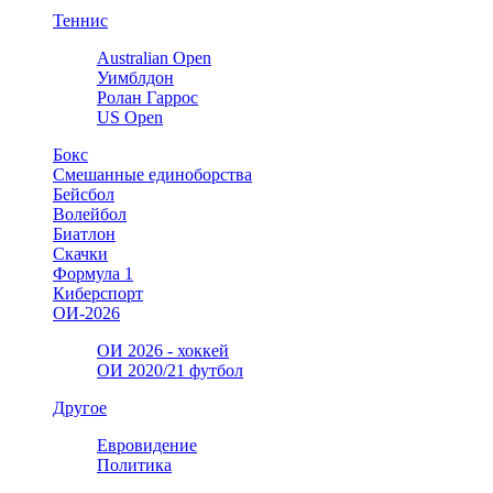
Теннис
Australian Open
Уимблдон
Ролан Гаррос
US Open
Бокс
Cмешанные единоборства
Бейсбол
Волейбол
Биатлон
Скачки
Формула 1
Киберспорт
ОИ-2026
ОИ 2026 - хоккей
ОИ 2020/21 футбол
Другое
Евровидение
Политика