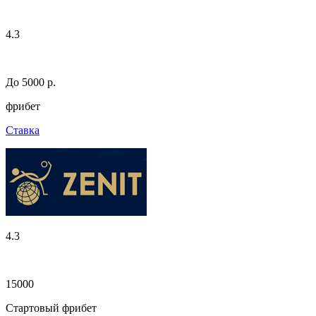
4.3
До 5000 р.
фрибет
Ставка
4.3
15000
Стартовый фрибет