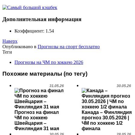
Дополнительная информация
Коэффициент:
1.54
Наверх
Опубликовано в
Прогнозы на спорт бесплатно
Теги
Прогнозы на ЧМ по хоккею 2026
Похожие материалы (по тегу)
31.05.26
30.05.26
Прогноз на финал
Канада – Финляндия
ЧМ по хоккею
прогноз 30.05.2026 |
Швейцария –
ЧМ по хоккею 1/2
Финляндия 31 мая
финала
30.05.26
28.05.26