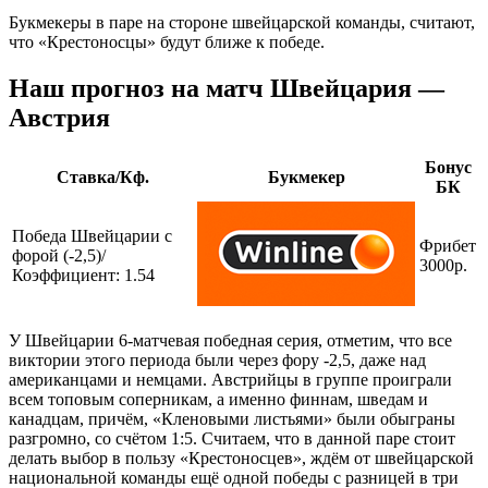
Букмекеры в паре на стороне швейцарской команды, считают,
что «Крестоносцы» будут ближе к победе.
Наш прогноз на матч Швейцария —
Австрия
Бонус
Ставка/Кф.
Букмекер
БК
Победа Швейцарии с
Фрибет
форой (-2,5)/
3000р.
Коэффициент: 1.54
У Швейцарии 6-матчевая победная серия, отметим, что все
виктории этого периода были через фору -2,5, даже над
американцами и немцами. Австрийцы в группе проиграли
всем топовым соперникам, а именно финнам, шведам и
канадцам, причём, «Кленовыми листьями» были обыграны
разгромно, со счётом 1:5. Считаем, что в данной паре стоит
делать выбор в пользу «Крестоносцев», ждём от швейцарской
национальной команды ещё одной победы с разницей в три