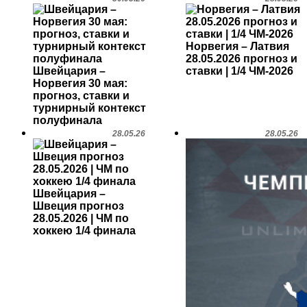
Норвегия – Латвия
28.05.2026 прогноз и
Швейцария –
ставки | 1/4 ЧМ-2026
Норвегия 30 мая:
прогноз, ставки и
турнирный контекст
полуфинала
28.05.26
28.05.26
Швейцария –
Швеция прогноз
28.05.2026 | ЧМ по
хоккею 1/4 финала