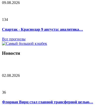
09.08.2026
134
Спартак - Краснодар 9 августа: аналитика…
Все прогнозы
Новости
02.08.2026
36
Флориан Вирц стал главной трансферной целью…