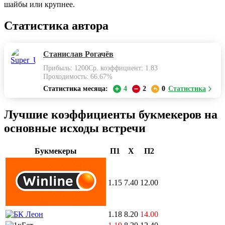
шайбы или крупнее.
Статистика автора
Станислав Рогачёв
Прибыль: 1200
Ср. коэффициент: 1.83
Проходимость: 66.67%
Статистика месяца:
4
2
0
Статистика
Лучшие коэффициенты букмекеров на
основные исходы встречи
Букмекеры
П1
Х
П2
1.15
7.40
12.00
1.18
8.20
14.00