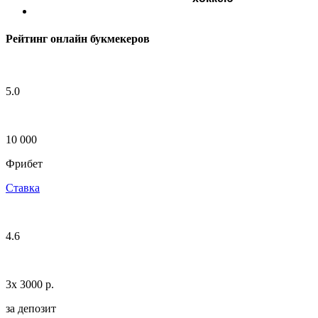
Рейтинг онлайн букмекеров
5.0
10 000
Фрибет
Ставка
4.6
3х 3000 p.
за депозит