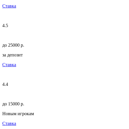
Ставка
4.5
до 25000 p.
за депозит
Ставка
4.4
до 15000 p.
Новым игрокам
Ставка