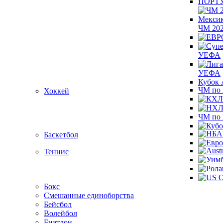
ПОРТУ
ЧМ 202
УЕФА
УЕФА
Кубок 
ЧМ по 
Хоккей
ЧМ по
Баскетбол
Теннис
Бокс
Cмешанные единоборства
Бейсбол
Волейбол
Биатлон