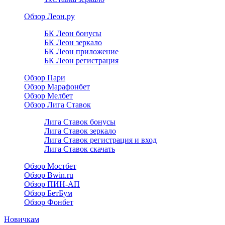
Обзор Леон.ру
БК Леон бонусы
БК Леон зеркало
БК Леон приложение
БК Леон регистрация
Обзор Пари
Обзор Марафонбет
Обзор Мелбет
Обзор Лига Ставок
Лига Ставок бонусы
Лига Ставок зеркало
Лига Ставок регистрация и вход
Лига Ставок скачать
Обзор Мостбет
Обзор Bwin.ru
Обзор ПИН-АП
Обзор БетБум
Обзор Фонбет
Новичкам