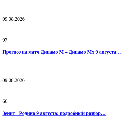
09.08.2026
97
Прогноз на матч Динамо М – Динамо Мх 9 августа…
09.08.2026
66
Зенит - Родина 9 августа: подробный разбор…