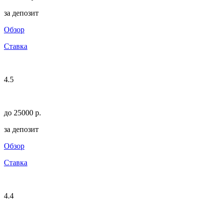
за депозит
Обзор
Ставка
4.5
до 25000 p.
за депозит
Обзор
Ставка
4.4