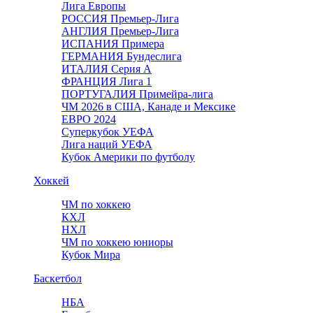
Лига Европы
РОССИЯ Премьер-Лига
АНГЛИЯ Премьер-Лига
ИСПАНИЯ Примера
ГЕРМАНИЯ Бундеслига
ИТАЛИЯ Серия А
ФРАНЦИЯ Лига 1
ПОРТУГАЛИЯ Примейра-лига
ЧМ 2026 в США, Канаде и Мексике
ЕВРО 2024
Суперкубок УЕФА
Лига наций УЕФА
Кубок Америки по футболу
Хоккей
ЧМ по хоккею
КХЛ
НХЛ
ЧМ по хоккею юниоры
Кубок Мира
Баскетбол
НБА