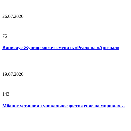
26.07.2026
75
Винисиус Жуниор может сменить «Реал» на «Арсенал»
19.07.2026
143
Мбаппе установил уникальное достижение на мировых…