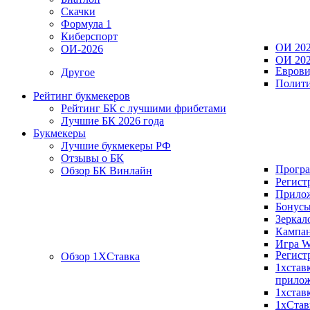
Скачки
Формула 1
Киберспорт
ОИ 202
ОИ-2026
ОИ 202
Еврови
Другое
Полит
Рейтинг букмекеров
Рейтинг БК с лучшими фрибетами
Лучшие БК 2026 года
Букмекеры
Лучшие букмекеры РФ
Отзывы о БК
Програ
Обзор БК Винлайн
Регист
Прило
Бонус
Зеркал
Кампа
Игра 
Регист
Обзор 1ХCтавка
1хстав
прило
1хстав
1хСтав