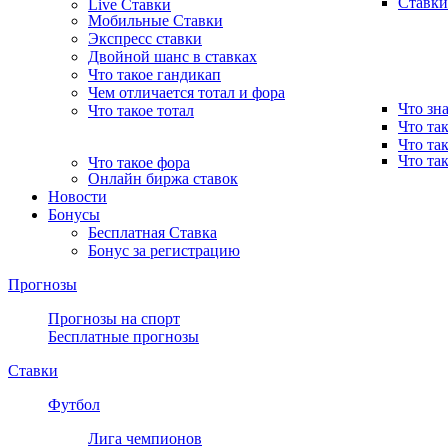
Cтавки
Live Ставки
Мобильные Ставки
Экспресс ставки
Двойной шанс в ставках
Что такое гандикап
Чем отличается тотал и фора
Что зн
Что такое тотал
Что та
Что та
Что так
Что такое фора
Онлайн биржа ставок
Новости
Бонусы
Бесплатная Ставка
Бонус за регистрацию
Прогнозы
Прогнозы на спорт
Бесплатные прогнозы
Ставки
Футбол
Лига чемпионов