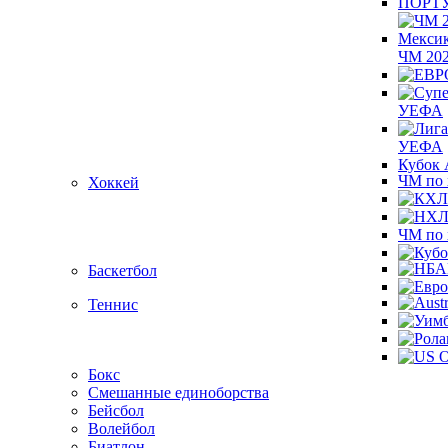
ПОРТУ
ЧМ 202
УЕФА
УЕФА
Кубок 
ЧМ по 
Хоккей
ЧМ по
Баскетбол
Теннис
Бокс
Cмешанные единоборства
Бейсбол
Волейбол
Биатлон