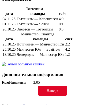
Тоттенхэм
дата
команды
счёт
04.11.25
Тоттенхэм — Копенгаген
4:0
01.11.25
Тоттенхэм — Челси
0:1
26.10.25
Эвертон — Тоттенхэм
0:3
Манчестер Юнайтед
дата
команды
счёт
25.10.25
Ноттингем — Манчестер Юн
2:2
25.10.25
Манчестер Юн — Брайтон
4:2
18.10.25
Ливерпуль — Манчестер Юн
1:2
Дополнительная информация
Коэффициент:
2,05
Наверх