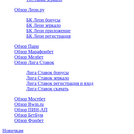
Обзор Леон.ру
БК Леон бонусы
БК Леон зеркало
БК Леон приложение
БК Леон регистрация
Обзор Пари
Обзор Марафонбет
Обзор Мелбет
Обзор Лига Ставок
Лига Ставок бонусы
Лига Ставок зеркало
Лига Ставок регистрация и вход
Лига Ставок скачать
Обзор Мостбет
Обзор Bwin.ru
Обзор ПИН-АП
Обзор БетБум
Обзор Фонбет
Новичкам