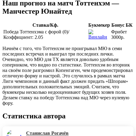
Наш прогноз на матч Тоттенхэм —
Манчестер Юнайтед
Ставка/Кф.
Букмекер
Бонус БК
Победа Тоттенхэма с форой (0)/
Фрибет
Коэффициент: 2.05
3000р.
Начнём с того, что Тоттенхэм не проигрывал МЮ в семи
последних встречах и выиграл три последних лички.
Очевидно, что МЮ для ТХ является довольно удобным
соперником, что видно по статистике. Тоттенхэм во вторник
на своём поле разгромил Копенгаген, чем продемонстрировал
отличную форму и настрой. Это случилось в рамках матча
Лиги чемпионов и данный факт должен придать «Шпорам»
дополнительных положительных эмоций. Считаем, что
букмекеры несколько недооценивают будущих хозяев поля.
Делаем ставку на победу Тоттенхэма над МЮ через нулевую
фору.
Статистика автора
Станислав Рогачёв