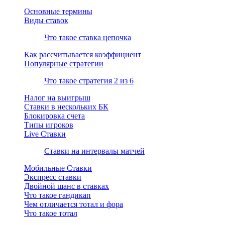
Основные термины
Виды ставок
Что такое ставка цепочка
Как рассчитывается коэффициент
Популярные стратегии
Что такое стратегия 2 из 6
Налог на выигрыш
Ставки в нескольких БК
Блокировка счета
Типы игроков
Live Ставки
Cтавки на интервалы матчей
Мобильные Ставки
Экспресс ставки
Двойной шанс в ставках
Что такое гандикап
Чем отличается тотал и фора
Что такое тотал