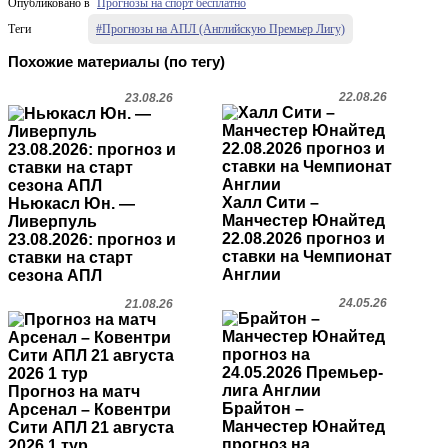
Опубликовано в
Прогнозы на спорт бесплатно
Теги
Прогнозы на АПЛ (Английскую Премьер Лигу)
Похожие материалы (по тегу)
22.08.26
23.08.26
Халл Сити –
Ньюкасл Юн. —
Манчестер Юнайтед
Ливерпуль
22.08.2026 прогноз и
23.08.2026: прогноз и
ставки на Чемпионат
ставки на старт
Англии
сезона АПЛ
24.05.26
21.08.26
Прогноз на матч
Брайтон –
Арсенал – Ковентри
Манчестер Юнайтед
Сити АПЛ 21 августа
прогноз на
2026 1 тур