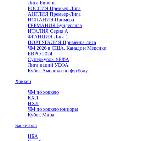
Лига Европы
РОССИЯ Премьер-Лига
АНГЛИЯ Премьер-Лига
ИСПАНИЯ Примера
ГЕРМАНИЯ Бундеслига
ИТАЛИЯ Серия А
ФРАНЦИЯ Лига 1
ПОРТУГАЛИЯ Примейра-лига
ЧМ 2026 в США, Канаде и Мексике
ЕВРО 2024
Суперкубок УЕФА
Лига наций УЕФА
Кубок Америки по футболу
Хоккей
ЧМ по хоккею
КХЛ
НХЛ
ЧМ по хоккею юниоры
Кубок Мира
Баскетбол
НБА