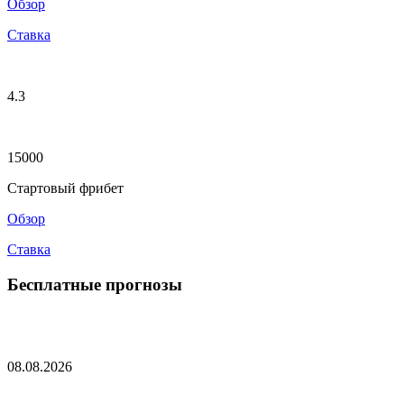
Обзор
Ставка
4.3
15000
Стартовый фрибет
Обзор
Ставка
Бесплатные прогнозы
08.08.2026