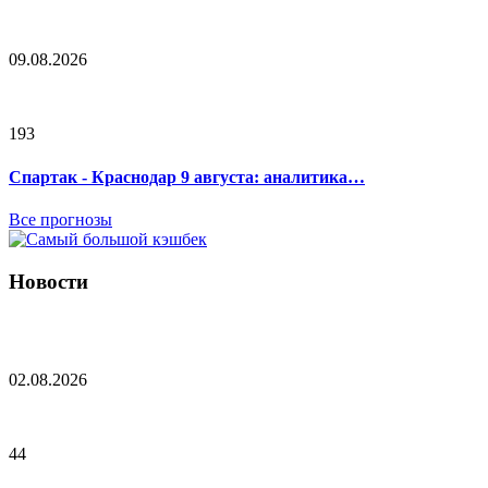
09.08.2026
193
Спартак - Краснодар 9 августа: аналитика…
Все прогнозы
Новости
02.08.2026
44