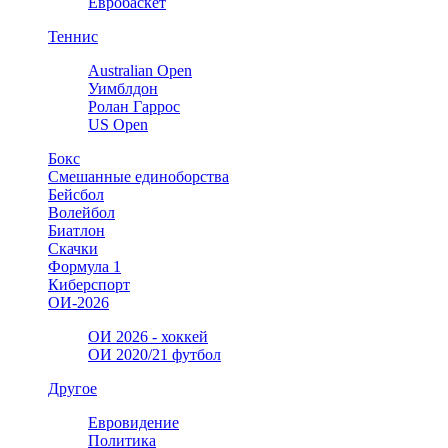
Евробаскет
Теннис
Australian Open
Уимблдон
Ролан Гаррос
US Open
Бокс
Cмешанные единоборства
Бейсбол
Волейбол
Биатлон
Скачки
Формула 1
Киберспорт
ОИ-2026
ОИ 2026 - хоккей
ОИ 2020/21 футбол
Другое
Евровидение
Политика