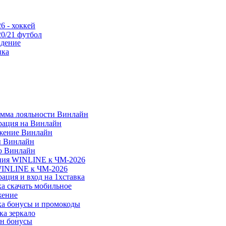
6 - хоккей
0/21 футбол
дение
ика
мма лояльности Винлайн
рация на Винлайн
жение Винлайн
ы Винлайн
о Винлайн
ния WINLINE к ЧМ-2026
WINLINE к ЧМ-2026
рация и вход на 1хставка
ка скачать мобильное
жение
ка бонусы и промокоды
ка зеркало
н бонусы