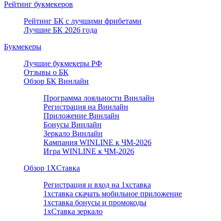
Рейтинг букмекеров
Рейтинг БК с лучшими фрибетами
Лучшие БК 2026 года
Букмекеры
Лучшие букмекеры РФ
Отзывы о БК
Обзор БК Винлайн
Программа лояльности Винлайн
Регистрация на Винлайн
Приложение Винлайн
Бонусы Винлайн
Зеркало Винлайн
Кампания WINLINE к ЧМ-2026
Игра WINLINE к ЧМ-2026
Обзор 1ХCтавка
Регистрация и вход на 1хставка
1хставка скачать мобильное приложение
1хставка бонусы и промокоды
1хСтавка зеркало