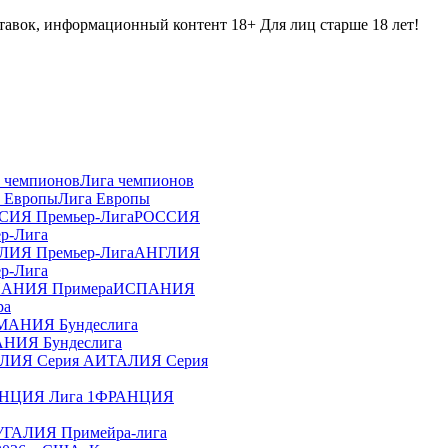
 ставок, информационный контент
18+
Для лиц старше 18 лет!
Лига чемпионов
Лига Европы
РОССИЯ
р-Лига
АНГЛИЯ
р-Лига
ИСПАНИЯ
ра
НИЯ Бундеслига
ИТАЛИЯ Серия
ФРАНЦИЯ
ГАЛИЯ Примейра-лига