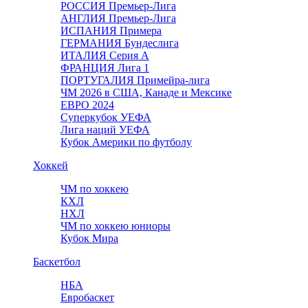
РОССИЯ Премьер-Лига
АНГЛИЯ Премьер-Лига
ИСПАНИЯ Примера
ГЕРМАНИЯ Бундеслига
ИТАЛИЯ Серия А
ФРАНЦИЯ Лига 1
ПОРТУГАЛИЯ Примейра-лига
ЧМ 2026 в США, Канаде и Мексике
ЕВРО 2024
Суперкубок УЕФА
Лига наций УЕФА
Кубок Америки по футболу
Хоккей
ЧМ по хоккею
КХЛ
НХЛ
ЧМ по хоккею юниоры
Кубок Мира
Баскетбол
НБА
Евробаскет