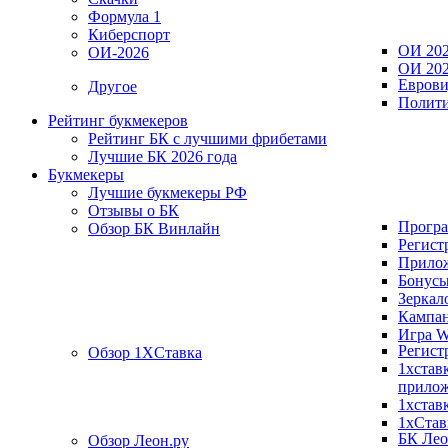
Формула 1
Киберспорт
ОИ 202
ОИ-2026
ОИ 202
Еврови
Другое
Полит
Рейтинг букмекеров
Рейтинг БК с лучшими фрибетами
Лучшие БК 2026 года
Букмекеры
Лучшие букмекеры РФ
Отзывы о БК
Програ
Обзор БК Винлайн
Регист
Прило
Бонус
Зеркал
Кампа
Игра 
Регист
Обзор 1ХCтавка
1хстав
прило
1хстав
1хСтав
БК Лео
Обзор Леон.ру