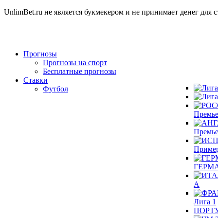
UnlimBet.ru не является букмекером и не принимает денег для
Прогнозы
Прогнозы на спорт
Бесплатные прогнозы
Ставки
Футбол
Премье
Премье
Приме
ГЕРМА
А
Лига 1
ПОРТУ