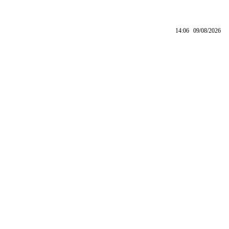
14:06
09/08/2026