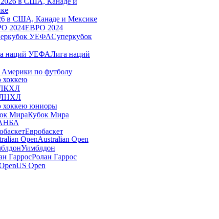
6 в США, Канаде и Мексике
ЕВРО 2024
Суперкубок
Лига наций
 Америки по футболу
 хоккею
КХЛ
НХЛ
 хоккею юниоры
Кубок Мира
НБА
Евробаскет
Australian Open
Уимблдон
Ролан Гаррос
US Open