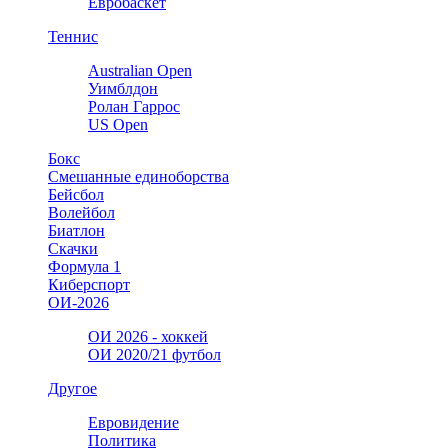
Евробаскет
Теннис
Australian Open
Уимблдон
Ролан Гаррос
US Open
Бокс
Cмешанные единоборства
Бейсбол
Волейбол
Биатлон
Скачки
Формула 1
Киберспорт
ОИ-2026
ОИ 2026 - хоккей
ОИ 2020/21 футбол
Другое
Евровидение
Политика