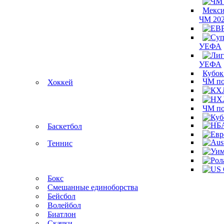
ЧМ 202
УЕФА
УЕФА
Кубок
ЧМ по
Хоккей
ЧМ по
Баскетбол
Теннис
Бокс
Cмешанные единоборства
Бейсбол
Волейбол
Биатлон
Скачки