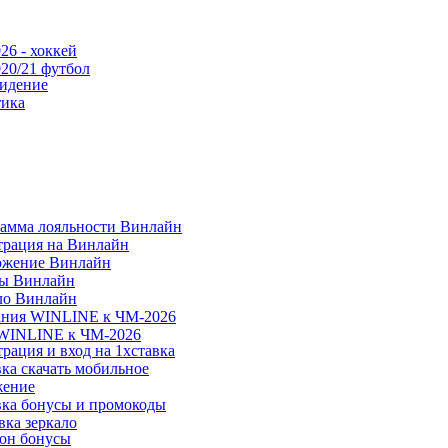
26 - хоккей
20/21 футбол
идение
ика
амма лояльности Винлайн
трация на Винлайн
жение Винлайн
ы Винлайн
ло Винлайн
ния WINLINE к ЧМ-2026
WINLINE к ЧМ-2026
трация и вход на 1хставка
вка скачать мобильное
жение
вка бонусы и промокоды
вка зеркало
он бонусы