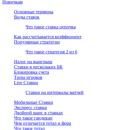
Новичкам
Основные термины
Виды ставок
Что такое ставка цепочка
Как рассчитывается коэффициент
Популярные стратегии
Что такое стратегия 2 из 6
Налог на выигрыш
Ставки в нескольких БК
Блокировка счета
Типы игроков
Live Ставки
Cтавки на интервалы матчей
Мобильные Ставки
Экспресс ставки
Двойной шанс в ставках
Что такое гандикап
Чем отличается тотал и фора
Что такое тотал