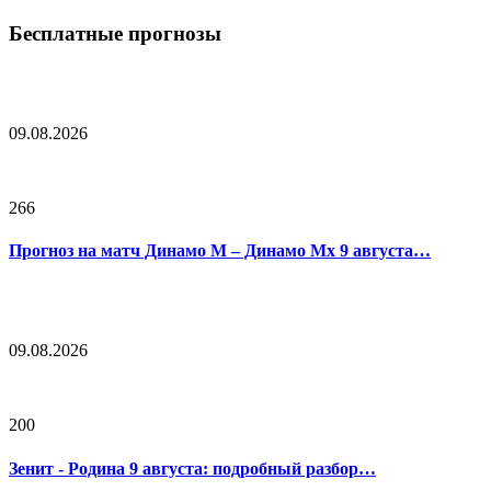
Бесплатные прогнозы
09.08.2026
266
Прогноз на матч Динамо М – Динамо Мх 9 августа…
09.08.2026
200
Зенит - Родина 9 августа: подробный разбор…