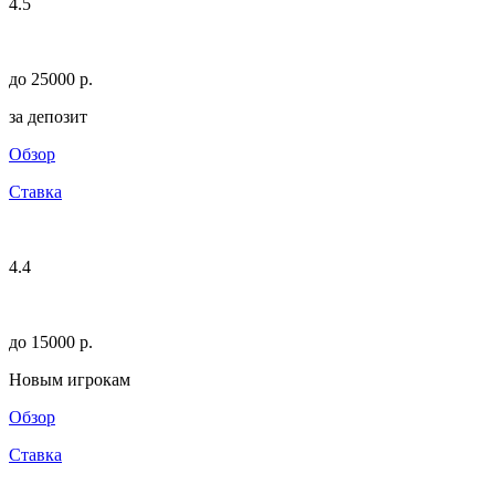
4.5
до 25000 p.
за депозит
Обзор
Ставка
4.4
до 15000 p.
Новым игрокам
Обзор
Ставка