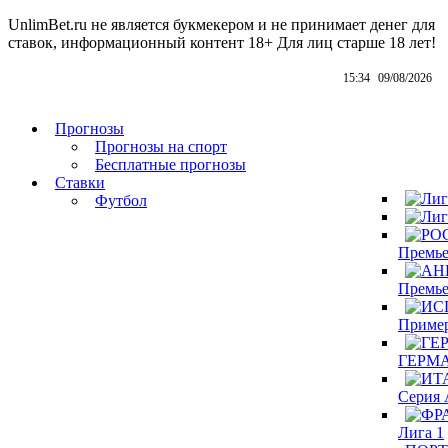
UnlimBet.ru не является букмекером и не принимает денег для
ставок, информационный контент
18+
Для лиц старше 18 лет!
15:34
09/08/2026
Прогнозы
Прогнозы на спорт
Бесплатные прогнозы
Ставки
Футбол
Премье
Премье
Приме
ГЕРМА
Серия 
Лига 1