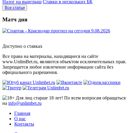
Налог на выигрыш
Ставки в нескольких БК
Все статьи
Матч дня
Доступно о ставках
Все права на материалы, находящиеся на сайте
www.UnlimBet.ru, являются объектом исключительных прав.
Запрещается любое извлечение информации сайта без
официального разрешения.
Для лиц старше 18 лет! По всем вопросам обращаться
на
info@unlimbet.ru
Главная
О нас
Контакты