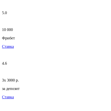
5.0
10 000
Фрибет
Ставка
4.6
3х 3000 p.
за депозит
Ставка