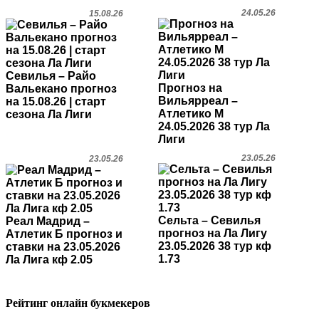
24.05.26
15.08.26
Севилья – Райо
Прогноз на
Вальекано прогноз
Вильярреал –
на 15.08.26 | старт
Атлетико М
сезона Ла Лиги
24.05.2026 38 тур Ла
Лиги
23.05.26
23.05.26
Сельта – Севилья
Реал Мадрид –
прогноз на Ла Лигу
Атлетик Б прогноз и
23.05.2026 38 тур кф
ставки на 23.05.2026
1.73
Ла Лига кф 2.05
Рейтинг онлайн букмекеров