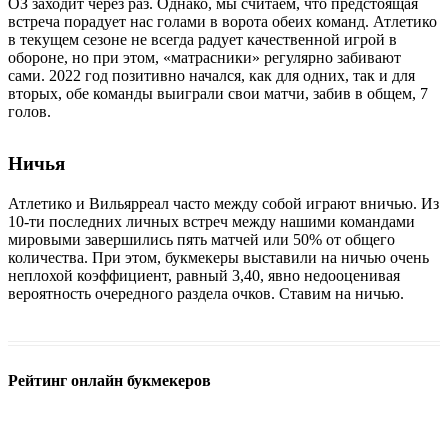
ОЗ заходит через раз. Однако, мы считаем, что предстоящая
встреча порадует нас голами в ворота обеих команд. Атлетико
в текущем сезоне не всегда радует качественной игрой в
обороне, но при этом, «матрасники» регулярно забивают
сами. 2022 год позитивно начался, как для одних, так и для
вторых, обе команды выиграли свои матчи, забив в общем, 7
голов.
Ничья
Атлетико и Вильярреал часто между собой играют вничью. Из
10-ти последних личных встреч между нашими командами
мировыми завершились пять матчей или 50% от общего
количества. При этом, букмекеры выставили на ничью очень
неплохой коэффициент, равный 3,40, явно недооценивая
вероятность очередного раздела очков. Ставим на ничью.
Рейтинг онлайн букмекеров