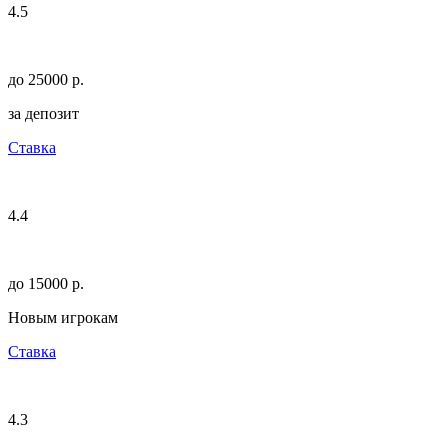
4.5
до 25000 p.
за депозит
Ставка
4.4
до 15000 p.
Новым игрокам
Ставка
4.3