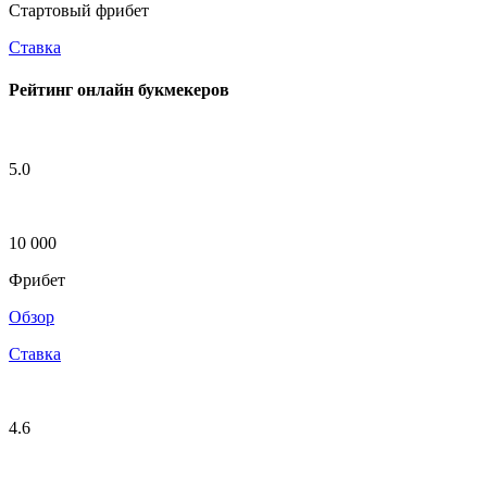
Стартовый фрибет
Ставка
Рейтинг онлайн букмекеров
5.0
10 000
Фрибет
Обзор
Ставка
4.6