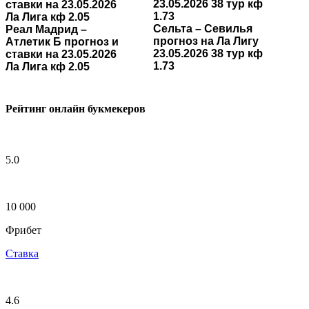
Сельта – Севилья
Реал Мадрид –
прогноз на Ла Лигу
Атлетик Б прогноз и
23.05.2026 38 тур кф
ставки на 23.05.2026
1.73
Ла Лига кф 2.05
Рейтинг онлайн букмекеров
5.0
10 000
Фрибет
Ставка
4.6