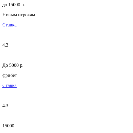
до 15000 p.
Новым игрокам
Ставка
4.3
До 5000 р.
фрибет
Ставка
4.3
15000