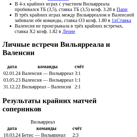
В 4-х крайних играх с участием Вильярреала
пробивался ТБ (3,5), ставка ТБ (3,5) коэф. 3.28 в
Пари
В трёх крайних играх между Вильярреалом и Валенсией
забивали обе команды, ставка ОЗ коэф. 1.80 в
1хСтавка
Валенсия не проигрывала в трёх крайних встречах,
ставка Х2 коэф. 1.82 в
Леоне
Личные встречи Вильярреала и
Валенсии
дата
команды
счёт
02.01.24
Валенсия — Вильярреал
3:1
03.05.23
Валенсия — Вильярреал
1:1
31.12.22
Вильярреал – Валенсия
2:1
Результаты крайних матчей
соперников
Вильярреал
дата
команды
счёт
10.03.24
Бетис — Вильярреал
2:3