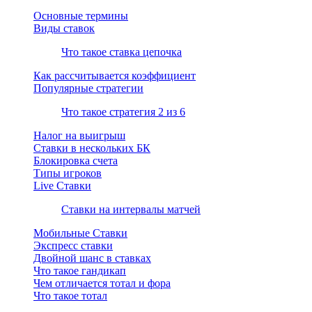
Основные термины
Виды ставок
Что такое ставка цепочка
Как рассчитывается коэффициент
Популярные стратегии
Что такое стратегия 2 из 6
Налог на выигрыш
Ставки в нескольких БК
Блокировка счета
Типы игроков
Live Ставки
Cтавки на интервалы матчей
Мобильные Ставки
Экспресс ставки
Двойной шанс в ставках
Что такое гандикап
Чем отличается тотал и фора
Что такое тотал