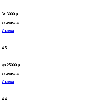
3х 3000 p.
за депозит
Ставка
4.5
до 25000 p.
за депозит
Ставка
4.4