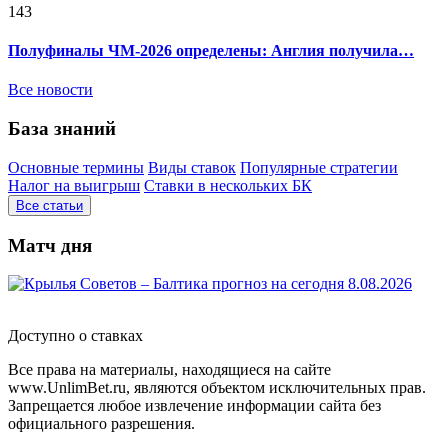
143
Полуфиналы ЧМ-2026 определены: Англия получила…
Все новости
База знаний
Основные термины
Виды ставок
Популярные стратегии
Налог на выигрыш
Ставки в нескольких БК
Все статьи
Матч дня
Доступно о ставках
Все права на материалы, находящиеся на сайте
www.UnlimBet.ru, являются объектом исключительных прав.
Запрещается любое извлечение информации сайта без
официального разрешения.