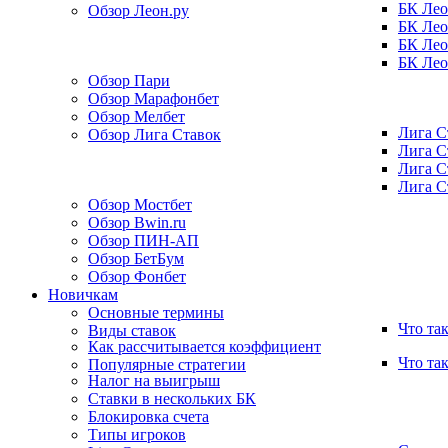
БК Лео
Обзор Леон.ру
БК Лео
БК Лео
БК Лео
Обзор Пари
Обзор Марафонбет
Обзор Мелбет
Лига С
Обзор Лига Ставок
Лига С
Лига С
Лига С
Обзор Мостбет
Обзор Bwin.ru
Обзор ПИН-АП
Обзор БетБум
Обзор Фонбет
Новичкам
Основные термины
Что та
Виды ставок
Как рассчитывается коэффициент
Что так
Популярные стратегии
Налог на выигрыш
Ставки в нескольких БК
Блокировка счета
Типы игроков