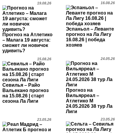
16.08.26
19.08.26
Эспаньол – Леванте
прогноз на Ла Лигу
Прогноз на Атлетико
16.08.26 | победа
– Малага 19 августа:
хозяев
сможет ли новичок
удивить?
24.05.26
15.08.26
Севилья – Райо
Прогноз на
Вальекано прогноз
Вильярреал –
на 15.08.26 | старт
Атлетико М
сезона Ла Лиги
24.05.2026 38 тур Ла
Лиги
23.05.26
23.05.26