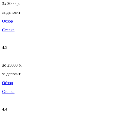
3х 3000 p.
за депозит
Обзор
Ставка
4.5
до 25000 p.
за депозит
Обзор
Ставка
4.4