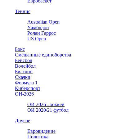
Евробаскет
Теннис
Australian Open
Уимблдон
Ролан Гаррос
US Open
Бокс
Cмешанные единоборства
Бейсбол
Волейбол
Биатлон
Скачки
Формула 1
Киберспорт
ОИ-2026
ОИ 2026 - хоккей
ОИ 2020/21 футбол
Другое
Евровидение
Политика