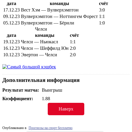
дата
команды
счёт
17.12.23
Вест Хэм — Вулверхэмптон
3:0
09.12.23
Вулверхэмптон — Ноттингем Форест
1:1
05.12.23
Вулверхэмптон — Бёрнли
1:0
Челси
дата
команды
счёт
19.12.23
Челси — Ньюкасл
1:1
16.12.23
Челси — Шеффилд Юн
2:0
10.12.23
Эвертон — Челси
2:0
Дополнительная информация
Результат матча:
Выигрыш
Коэффициент:
1.88
Наверх
Опубликовано в
Прогнозы на спорт бесплатно