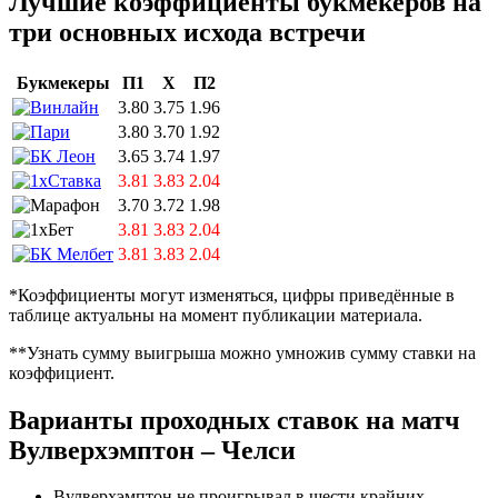
Лучшие коэффициенты букмекеров на
три основных исхода встречи
Букмекеры
П1
Х
П2
3.80
3.75
1.96
3.80
3.70
1.92
3.65
3.74
1.97
3.81
3.83
2.04
3.70
3.72
1.98
3.81
3.83
2.04
3.81
3.83
2.04
*Коэффициенты могут изменяться, цифры приведённые в
таблице актуальны на момент публикации материала.
**Узнать сумму выигрыша можно умножив сумму ставки на
коэффициент.
Варианты проходных ставок на матч
Вулверхэмптон – Челси
Вулверхэмптон не проигрывал в шести крайних