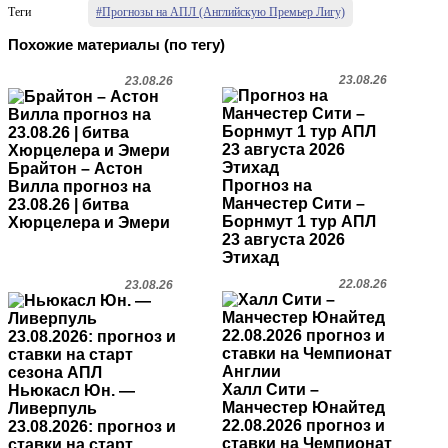
Теги
Прогнозы на АПЛ (Английскую Премьер Лигу)
Похожие материалы (по тегу)
23.08.26
23.08.26
Брайтон – Астон
Прогноз на
Вилла прогноз на
Манчестер Сити –
23.08.26 | битва
Борнмут 1 тур АПЛ
Хюрцелера и Эмери
23 августа 2026
Этихад
22.08.26
23.08.26
Халл Сити –
Ньюкасл Юн. —
Манчестер Юнайтед
Ливерпуль
22.08.2026 прогноз и
23.08.2026: прогноз и
ставки на Чемпионат
ставки на старт