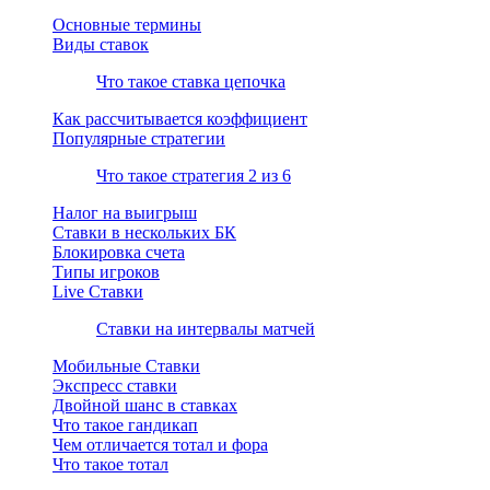
Основные термины
Виды ставок
Что такое ставка цепочка
Как рассчитывается коэффициент
Популярные стратегии
Что такое стратегия 2 из 6
Налог на выигрыш
Ставки в нескольких БК
Блокировка счета
Типы игроков
Live Ставки
Cтавки на интервалы матчей
Мобильные Ставки
Экспресс ставки
Двойной шанс в ставках
Что такое гандикап
Чем отличается тотал и фора
Что такое тотал