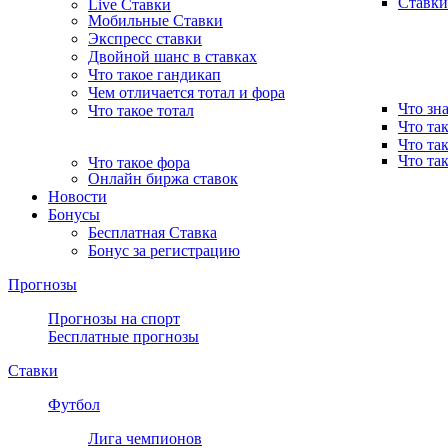
Cтавки
Live Ставки
Мобильные Ставки
Экспресс ставки
Двойной шанс в ставках
Что такое гандикап
Чем отличается тотал и фора
Что зн
Что такое тотал
Что та
Что та
Что так
Что такое фора
Онлайн биржа ставок
Новости
Бонусы
Бесплатная Ставка
Бонус за регистрацию
Прогнозы
Прогнозы на спорт
Бесплатные прогнозы
Ставки
Футбол
Лига чемпионов