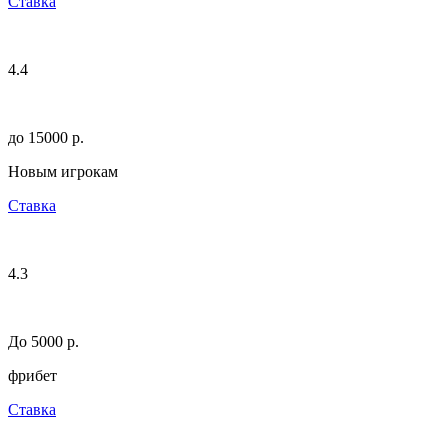
Ставка
4.4
до 15000 p.
Новым игрокам
Ставка
4.3
До 5000 р.
фрибет
Ставка