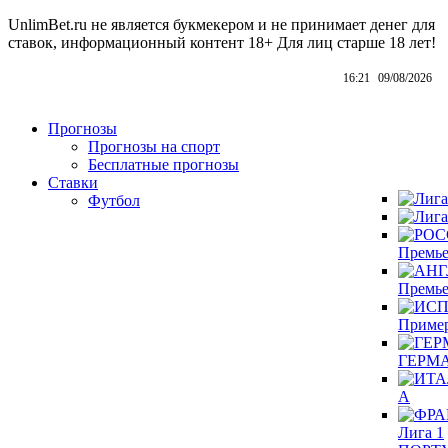
UnlimBet.ru не является букмекером и не принимает денег для
ставок, информационный контент
18+
Для лиц старше 18 лет!
16:21
09/08/2026
Прогнозы
Прогнозы на спорт
Бесплатные прогнозы
Ставки
Футбол
Премье
Премье
Приме
ГЕРМА
А
Лига 1