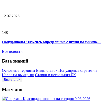
12.07.2026
148
Полуфиналы ЧМ-2026 определены: Англия получила…
Все новости
База знаний
Основные термины
Виды ставок
Популярные стратегии
Налог на выигрыш
Ставки в нескольких БК
Все статьи
Матч дня