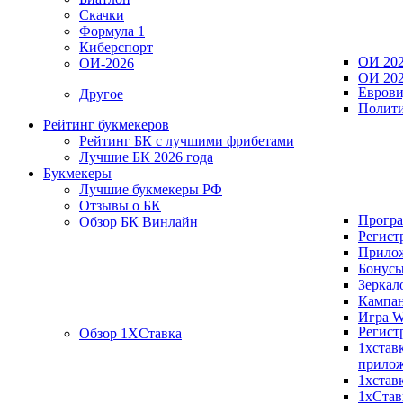
Скачки
Формула 1
Киберспорт
ОИ 202
ОИ-2026
ОИ 202
Еврови
Другое
Полит
Рейтинг букмекеров
Рейтинг БК с лучшими фрибетами
Лучшие БК 2026 года
Букмекеры
Лучшие букмекеры РФ
Отзывы о БК
Програ
Обзор БК Винлайн
Регист
Прило
Бонус
Зеркал
Кампа
Игра 
Регист
Обзор 1ХCтавка
1хстав
прило
1хстав
1хСтав