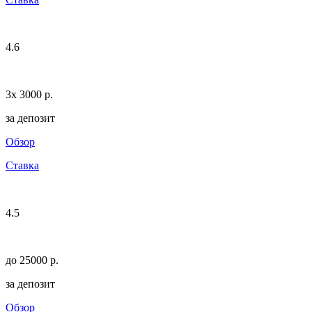
4.6
3х 3000 p.
за депозит
Обзор
Ставка
4.5
до 25000 p.
за депозит
Обзор