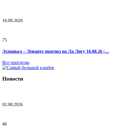
16.08.2026
75
Эспаньол – Леванте прогноз на Ла Лигу 16.08.26 |…
Все прогнозы
Новости
02.08.2026
46