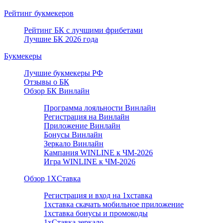
Рейтинг букмекеров
Рейтинг БК с лучшими фрибетами
Лучшие БК 2026 года
Букмекеры
Лучшие букмекеры РФ
Отзывы о БК
Обзор БК Винлайн
Программа лояльности Винлайн
Регистрация на Винлайн
Приложение Винлайн
Бонусы Винлайн
Зеркало Винлайн
Кампания WINLINE к ЧМ-2026
Игра WINLINE к ЧМ-2026
Обзор 1ХCтавка
Регистрация и вход на 1хставка
1хставка скачать мобильное приложение
1хставка бонусы и промокоды
1хСтавка зеркало