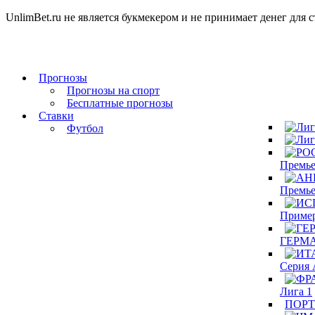
UnlimBet.ru не является букмекером и не принимает денег для
Прогнозы
Прогнозы на спорт
Бесплатные прогнозы
Ставки
Футбол
Премье
Премье
Приме
ГЕРМА
Серия 
Лига 1
ПОРТ