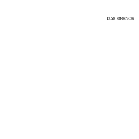
12:50
08/08/2026