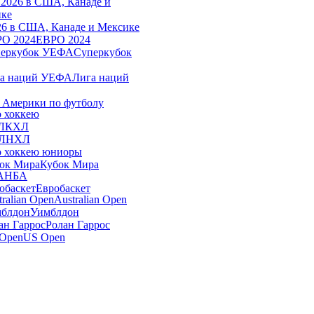
6 в США, Канаде и Мексике
ЕВРО 2024
Суперкубок
Лига наций
 Америки по футболу
 хоккею
КХЛ
НХЛ
 хоккею юниоры
Кубок Мира
НБА
Евробаскет
Australian Open
Уимблдон
Ролан Гаррос
US Open