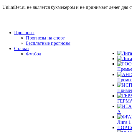
UnlimBet.ru не является букмекером и не принимает денег для
Прогнозы
Прогнозы на спорт
Бесплатные прогнозы
Ставки
Футбол
Премье
Премье
Приме
ГЕРМА
А
Лига 1
ПОРТУ