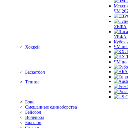
ЧМ 202
УЕФА
УЕФА
Кубок 
ЧМ по 
Хоккей
ЧМ по
Баскетбол
Теннис
Бокс
Cмешанные единоборства
Бейсбол
Волейбол
Биатлон
Скачки