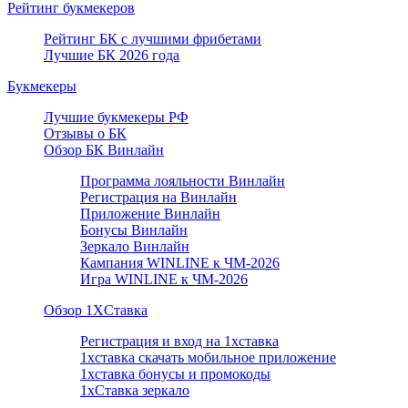
Рейтинг букмекеров
Рейтинг БК с лучшими фрибетами
Лучшие БК 2026 года
Букмекеры
Лучшие букмекеры РФ
Отзывы о БК
Обзор БК Винлайн
Программа лояльности Винлайн
Регистрация на Винлайн
Приложение Винлайн
Бонусы Винлайн
Зеркало Винлайн
Кампания WINLINE к ЧМ-2026
Игра WINLINE к ЧМ-2026
Обзор 1ХCтавка
Регистрация и вход на 1хставка
1хставка скачать мобильное приложение
1хставка бонусы и промокоды
1хСтавка зеркало