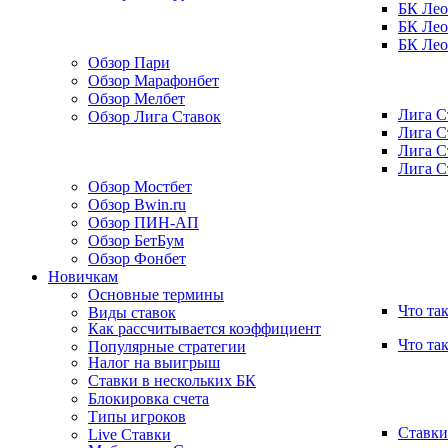
БК Лео
БК Лео
БК Лео
Обзор Пари
Обзор Марафонбет
Обзор Мелбет
Лига С
Обзор Лига Ставок
Лига С
Лига С
Лига С
Обзор Мостбет
Обзор Bwin.ru
Обзор ПИН-АП
Обзор БетБум
Обзор Фонбет
Новичкам
Основные термины
Что та
Виды ставок
Как рассчитывается коэффициент
Что так
Популярные стратегии
Налог на выигрыш
Ставки в нескольких БК
Блокировка счета
Типы игроков
Cтавки
Live Ставки