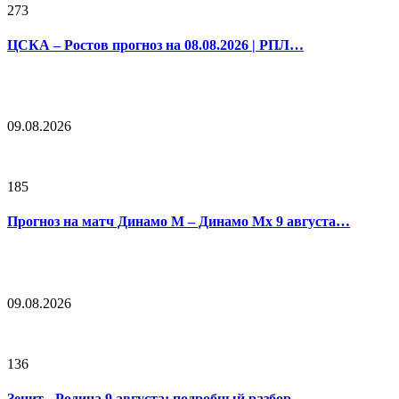
273
ЦСКА – Ростов прогноз на 08.08.2026 | РПЛ…
09.08.2026
185
Прогноз на матч Динамо М – Динамо Мх 9 августа…
09.08.2026
136
Зенит - Родина 9 августа: подробный разбор…