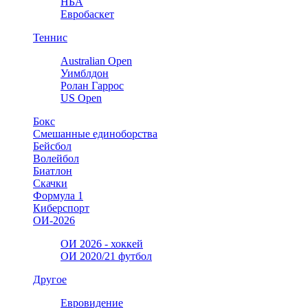
НБА
Евробаскет
Теннис
Australian Open
Уимблдон
Ролан Гаррос
US Open
Бокс
Cмешанные единоборства
Бейсбол
Волейбол
Биатлон
Скачки
Формула 1
Киберспорт
ОИ-2026
ОИ 2026 - хоккей
ОИ 2020/21 футбол
Другое
Евровидение