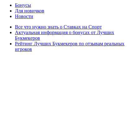
Бонусы
Для новичков
Новости
Все что нужно знать о Ставках на Спорт
Актуальная информация о бонусах от Лучших
Букмекеров
Рейтинг Лучших Букмекеров по отзывам реальных
игроков