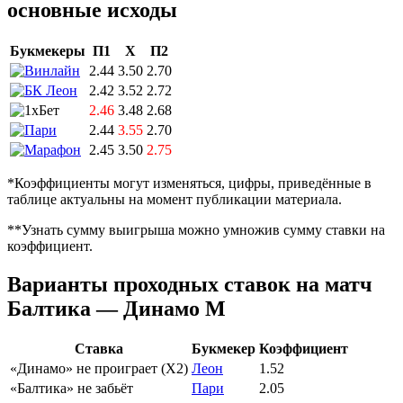
основные исходы
Букмекеры
П1
Х
П2
2.44
3.50
2.70
2.42
3.52
2.72
2.46
3.48
2.68
2.44
3.55
2.70
2.45
3.50
2.75
*Коэффициенты могут изменяться, цифры, приведённые в
таблице актуальны на момент публикации материала.
**Узнать сумму выигрыша можно умножив сумму ставки на
коэффициент.
Варианты проходных ставок на матч
Балтика — Динамо М
Ставка
Букмекер
Коэффициент
«Динамо» не проиграет (Х2)
Леон
1.52
«Балтика» не забьёт
Пари
2.05