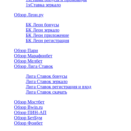
1хСтавка зеркало
Обзор Леон.ру
БК Леон бонусы
БК Леон зеркало
БК Леон приложение
БК Леон регистрация
Обзор Пари
Обзор Марафонбет
Обзор Мелбет
Обзор Лига Ставок
Лига Ставок бонусы
Лига Ставок зеркало
Лига Ставок регистрация и вход
Лига Ставок скачать
Обзор Мостбет
Обзор Bwin.ru
Обзор ПИН-АП
Обзор БетБум
Обзор Фонбет