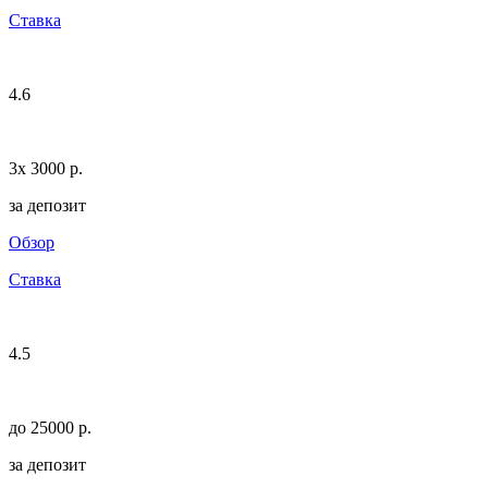
Ставка
4.6
3х 3000 p.
за депозит
Обзор
Ставка
4.5
до 25000 p.
за депозит