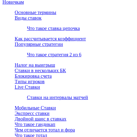
Новичкам
Основные термины
Виды ставок
Что такое ставка цепочка
Как рассчитывается коэффициент
Популярные стратегии
Что такое стратегия 2 из 6
Налог на выигрыш
Ставки в нескольких БК
Блокировка счета
Типы игроков
Live Ставки
Cтавки на интервалы матчей
Мобильные Ставки
Экспресс ставки
Двойной шанс в ставках
Что такое гандикап
Чем отличается тотал и фора
Что такое тотал