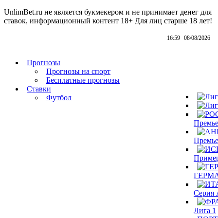
UnlimBet.ru не является букмекером и не принимает денег для
ставок, информационный контент
18+
Для лиц старше 18 лет!
16:59
08/08/2026
Прогнозы
Прогнозы на спорт
Бесплатные прогнозы
Ставки
Футбол
Премье
Премье
Приме
ГЕРМА
Серия 
Лига 1