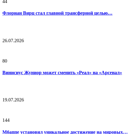
44
Флориан Вирц стал главной трансферной целью…
26.07.2026
80
Винисиус Жуниор может сменить «Реал» на «Арсенал»
19.07.2026
144
Мбаппе установил уникальное достижение на мировых…