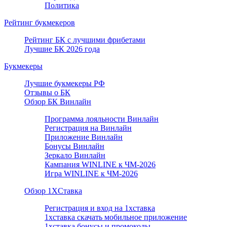
Политика
Рейтинг букмекеров
Рейтинг БК с лучшими фрибетами
Лучшие БК 2026 года
Букмекеры
Лучшие букмекеры РФ
Отзывы о БК
Обзор БК Винлайн
Программа лояльности Винлайн
Регистрация на Винлайн
Приложение Винлайн
Бонусы Винлайн
Зеркало Винлайн
Кампания WINLINE к ЧМ-2026
Игра WINLINE к ЧМ-2026
Обзор 1ХCтавка
Регистрация и вход на 1хставка
1хставка скачать мобильное приложение
1хставка бонусы и промокоды