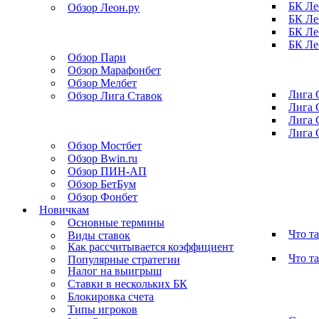
БК Ле
Обзор Леон.ру
БК Ле
БК Ле
БК Ле
Обзор Пари
Обзор Марафонбет
Обзор Мелбет
Лига 
Обзор Лига Ставок
Лига 
Лига 
Лига 
Обзор Мостбет
Обзор Bwin.ru
Обзор ПИН-АП
Обзор БетБум
Обзор Фонбет
Новичкам
Основные термины
Что т
Виды ставок
Как рассчитывается коэффициент
Что та
Популярные стратегии
Налог на выигрыш
Ставки в нескольких БК
Блокировка счета
Типы игроков