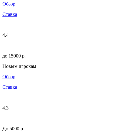
Обзор
Ставка
4.4
до 15000 p.
Новым игрокам
Обзор
Ставка
4.3
До 5000 р.