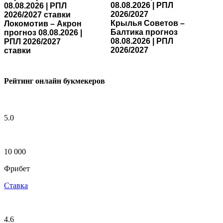
Крылья Советов –
Локомотив – Акрон
Балтика прогноз
прогноз 08.08.2026 |
08.08.2026 | РПЛ
РПЛ 2026/2027
2026/2027
ставки
Рейтинг онлайн букмекеров
5.0
10 000
Фрибет
Ставка
4.6