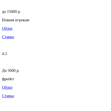
до 15000 p.
Новым игрокам
Обзор
Ставка
4.3
До 5000 р.
фрибет
Обзор
Ставка