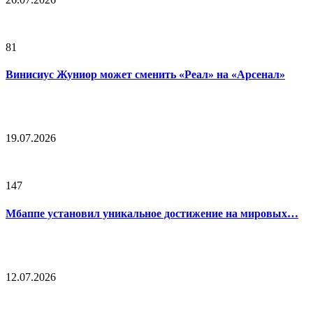
81
Винисиус Жуниор может сменить «Реал» на «Арсенал»
19.07.2026
147
Мбаппе установил уникальное достижение на мировых…
12.07.2026