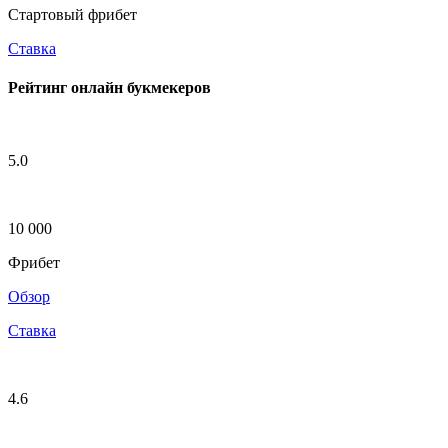
Стартовый фрибет
Ставка
Рейтинг онлайн букмекеров
5.0
10 000
Фрибет
Обзор
Ставка
4.6