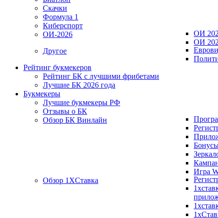
Скачки
Формула 1
Киберспорт
ОИ 202
ОИ-2026
ОИ 202
Еврови
Другое
Полит
Рейтинг букмекеров
Рейтинг БК с лучшими фрибетами
Лучшие БК 2026 года
Букмекеры
Лучшие букмекеры РФ
Отзывы о БК
Програ
Обзор БК Винлайн
Регист
Прило
Бонус
Зеркал
Кампа
Игра 
Регист
Обзор 1ХCтавка
1хстав
прило
1хстав
1хСтав