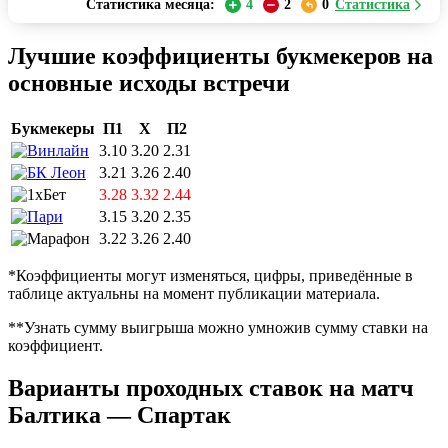
Статистика месяца:
4
2
0
Статистика
Лучшие коэффициенты букмекеров на
основные исходы встречи
Букмекеры
П1
Х
П2
3.10
3.20
2.31
3.21
3.26
2.40
3.28
3.32
2.44
3.15
3.20
2.35
3.22
3.26
2.40
*Коэффициенты могут изменяться, цифры, приведённые в
таблице актуальны на момент публикации материала.
**Узнать сумму выигрыша можно умножив сумму ставки на
коэффициент.
Варианты проходных ставок на матч
Балтика — Спартак