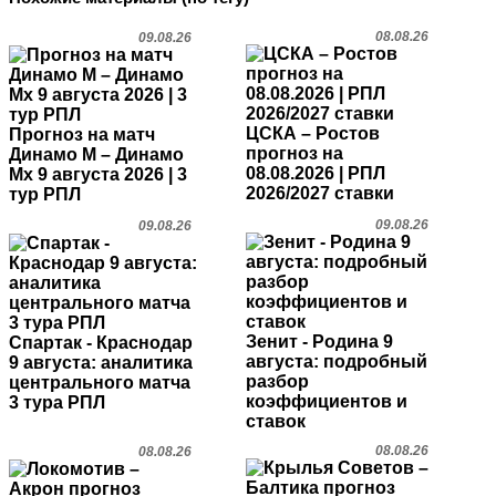
08.08.26
09.08.26
ЦСКА – Ростов
Прогноз на матч
прогноз на
Динамо М – Динамо
08.08.2026 | РПЛ
Мх 9 августа 2026 | 3
2026/2027 ставки
тур РПЛ
09.08.26
09.08.26
Зенит - Родина 9
Спартак - Краснодар
августа: подробный
9 августа: аналитика
разбор
центрального матча
коэффициентов и
3 тура РПЛ
ставок
08.08.26
08.08.26