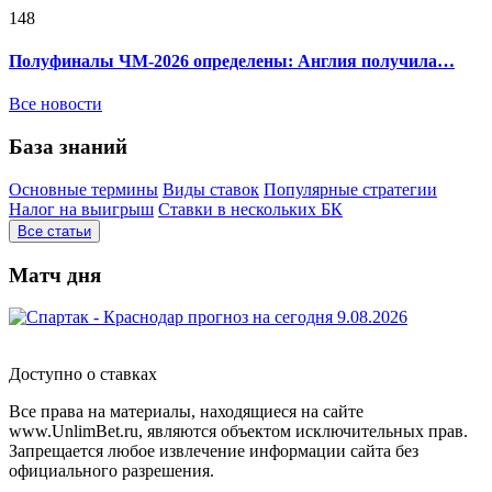
148
Полуфиналы ЧМ-2026 определены: Англия получила…
Все новости
База знаний
Основные термины
Виды ставок
Популярные стратегии
Налог на выигрыш
Ставки в нескольких БК
Все статьи
Матч дня
Доступно о ставках
Все права на материалы, находящиеся на сайте
www.UnlimBet.ru, являются объектом исключительных прав.
Запрещается любое извлечение информации сайта без
официального разрешения.