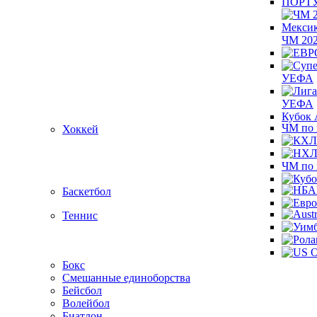
ПОРТУ
ЧМ 202
УЕФА
УЕФА
Кубок 
ЧМ по 
Хоккей
ЧМ по
Баскетбол
Теннис
Бокс
Cмешанные единоборства
Бейсбол
Волейбол
Биатлон