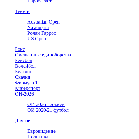
Евробаскет
Теннис
Australian Open
Уимблдон
Ролан Гаррос
US Open
Бокс
Cмешанные единоборства
Бейсбол
Волейбол
Биатлон
Скачки
Формула 1
Киберспорт
ОИ-2026
ОИ 2026 - хоккей
ОИ 2020/21 футбол
Другое
Евровидение
Политика