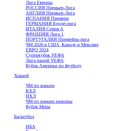
Лига Европы
РОССИЯ Премьер-Лига
АНГЛИЯ Премьер-Лига
ИСПАНИЯ Примера
ГЕРМАНИЯ Бундеслига
ИТАЛИЯ Серия А
ФРАНЦИЯ Лига 1
ПОРТУГАЛИЯ Примейра-лига
ЧМ 2026 в США, Канаде и Мексике
ЕВРО 2024
Суперкубок УЕФА
Лига наций УЕФА
Кубок Америки по футболу
Хоккей
ЧМ по хоккею
КХЛ
НХЛ
ЧМ по хоккею юниоры
Кубок Мира
Баскетбол
НБА