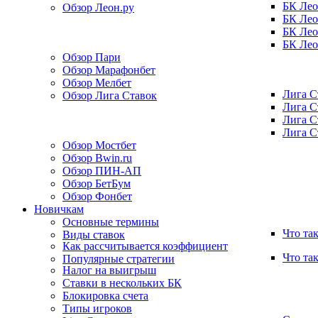
БК Лео
Обзор Леон.ру
БК Лео
БК Лео
БК Лео
Обзор Пари
Обзор Марафонбет
Обзор Мелбет
Лига С
Обзор Лига Ставок
Лига С
Лига С
Лига С
Обзор Мостбет
Обзор Bwin.ru
Обзор ПИН-АП
Обзор БетБум
Обзор Фонбет
Новичкам
Основные термины
Что та
Виды ставок
Как рассчитывается коэффициент
Что так
Популярные стратегии
Налог на выигрыш
Ставки в нескольких БК
Блокировка счета
Типы игроков