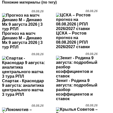
Похожие материалы (по тегу)
08.08.26
09.08.26
ЦСКА – Ростов
Прогноз на матч
прогноз на
Динамо М – Динамо
08.08.2026 | РПЛ
Мх 9 августа 2026 | 3
2026/2027 ставки
тур РПЛ
09.08.26
09.08.26
Зенит - Родина 9
Спартак - Краснодар
августа: подробный
9 августа: аналитика
разбор
центрального матча
коэффициентов и
3 тура РПЛ
ставок
08.08.26
08.08.26