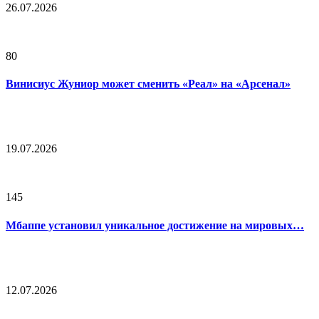
26.07.2026
80
Винисиус Жуниор может сменить «Реал» на «Арсенал»
19.07.2026
145
Мбаппе установил уникальное достижение на мировых…
12.07.2026