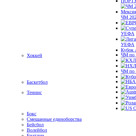
ПОРТУ
ЧМ 202
УЕФА
УЕФА
Кубок 
ЧМ по 
Хоккей
ЧМ по
Баскетбол
Теннис
Бокс
Cмешанные единоборства
Бейсбол
Волейбол
Биатлон