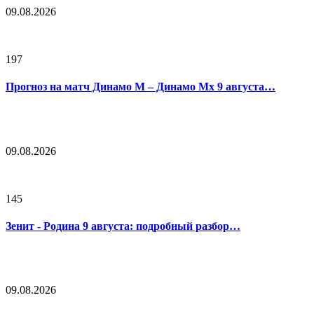
09.08.2026
197
Прогноз на матч Динамо М – Динамо Мх 9 августа…
09.08.2026
145
Зенит - Родина 9 августа: подробный разбор…
09.08.2026