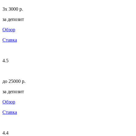
3х 3000 p.
за депозит
Обзор
Ставка
4.5
до 25000 p.
за депозит
Обзор
Ставка
4.4