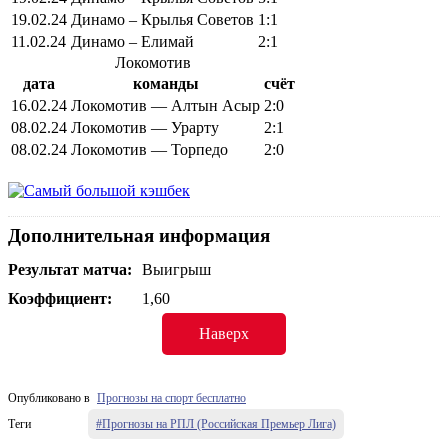
19.02.24
Динамо – Крылья Советов
1:1
11.02.24
Динамо – Елимай
2:1
Локомотив
дата
команды
счёт
16.02.24
Локомотив — Алтын Асыр
2:0
08.02.24
Локомотив — Урарту
2:1
08.02.24
Локомотив — Торпедо
2:0
Дополнительная информация
Результат матча:
Выигрыш
Коэффициент:
1,60
Наверх
Опубликовано в
Прогнозы на спорт бесплатно
Теги
Прогнозы на РПЛ (Российская Премьер Лига)