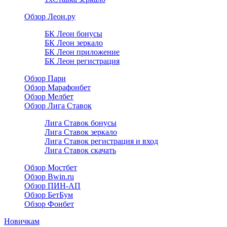
Обзор Леон.ру
БК Леон бонусы
БК Леон зеркало
БК Леон приложение
БК Леон регистрация
Обзор Пари
Обзор Марафонбет
Обзор Мелбет
Обзор Лига Ставок
Лига Ставок бонусы
Лига Ставок зеркало
Лига Ставок регистрация и вход
Лига Ставок скачать
Обзор Мостбет
Обзор Bwin.ru
Обзор ПИН-АП
Обзор БетБум
Обзор Фонбет
Новичкам