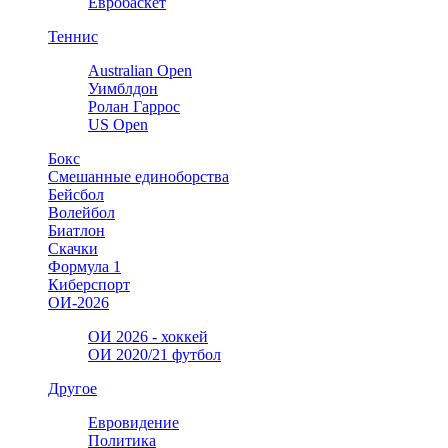
Евробаскет
Теннис
Australian Open
Уимблдон
Ролан Гаррос
US Open
Бокс
Cмешанные единоборства
Бейсбол
Волейбол
Биатлон
Скачки
Формула 1
Киберспорт
ОИ-2026
ОИ 2026 - хоккей
ОИ 2020/21 футбол
Другое
Евровидение
Политика