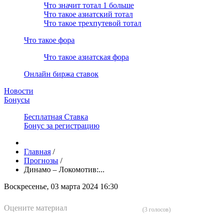
Что значит тотал 1 больше
Что такое азиатский тотал
Что такое трехпутевой тотал
Что такое фора
Что такое азиатская фора
Онлайн биржа ставок
Новости
Бонусы
Бесплатная Ставка
Бонус за регистрацию
Главная
/
Прогнозы
/
Динамо – Локомотив:...
Воскресенье, 03 марта 2024 16:30
Оцените материал
(3 голосов)