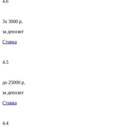
4.6
3х 3000 p.
за депозит
Ставка
4.5
до 25000 p.
за депозит
Ставка
4.4