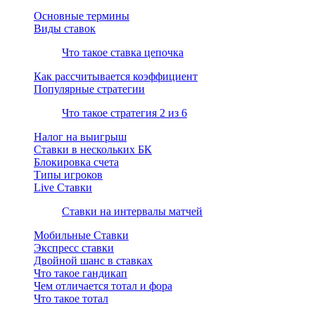
Основные термины
Виды ставок
Что такое ставка цепочка
Как рассчитывается коэффициент
Популярные стратегии
Что такое стратегия 2 из 6
Налог на выигрыш
Ставки в нескольких БК
Блокировка счета
Типы игроков
Live Ставки
Cтавки на интервалы матчей
Мобильные Ставки
Экспресс ставки
Двойной шанс в ставках
Что такое гандикап
Чем отличается тотал и фора
Что такое тотал