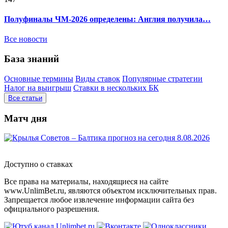
Полуфиналы ЧМ-2026 определены: Англия получила…
Все новости
База знаний
Основные термины
Виды ставок
Популярные стратегии
Налог на выигрыш
Ставки в нескольких БК
Все статьи
Матч дня
Доступно о ставках
Все права на материалы, находящиеся на сайте
www.UnlimBet.ru, являются объектом исключительных прав.
Запрещается любое извлечение информации сайта без
официального разрешения.