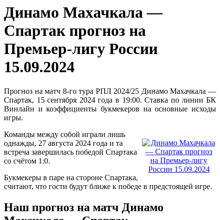
Динамо Махачкала —
Спартак прогноз на
Премьер-лигу России
15.09.2024
Прогноз на матч 8-го тура РПЛ 2024/25 Динамо Махачкала —
Спартак, 15 сентября 2024 года в 19:00. Ставка по линии БК
Винлайн и коэффициенты букмекеров на основные исходы
игры.
Команды между собой играли лишь
однажды, 27 августа 2024 года и та
встреча завершилась победой Спартака
со счётом 1:0.
Букмекеры в паре на стороне Спартака,
считают, что гости будут ближе к победе в предстоящей игре.
Наш прогноз на матч Динамо