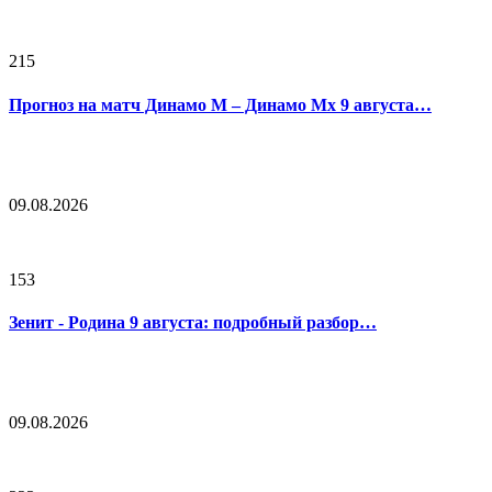
215
Прогноз на матч Динамо М – Динамо Мх 9 августа…
09.08.2026
153
Зенит - Родина 9 августа: подробный разбор…
09.08.2026