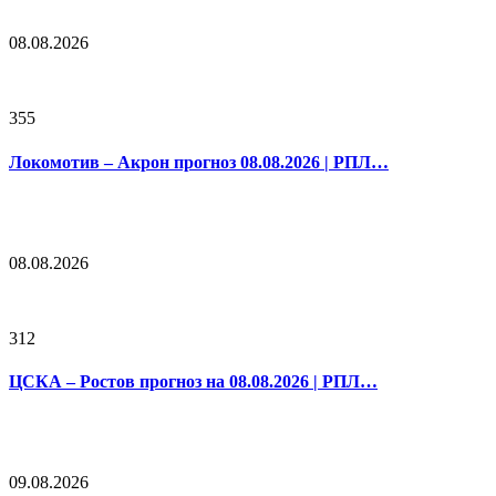
08.08.2026
355
Локомотив – Акрон прогноз 08.08.2026 | РПЛ…
08.08.2026
312
ЦСКА – Ростов прогноз на 08.08.2026 | РПЛ…
09.08.2026