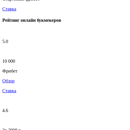
Ставка
Рейтинг онлайн букмекеров
5.0
10 000
Фрибет
Обзор
Ставка
4.6