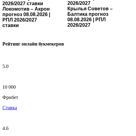
Крылья Советов –
Локомотив – Акрон
Балтика прогноз
прогноз 08.08.2026 |
08.08.2026 | РПЛ
РПЛ 2026/2027
2026/2027
ставки
Рейтинг онлайн букмекеров
5.0
10 000
Фрибет
Ставка
4.6