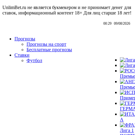
UnlimBet.ru не является букмекером и не принимает денег для
ставок, информационный контент
18+
Для лиц старше 18 лет!
00:29
09/08/2026
Прогнозы
Прогнозы на спорт
Бесплатные прогнозы
Ставки
Футбол
Премье
Премье
Приме
ГЕРМА
А
Лига 1