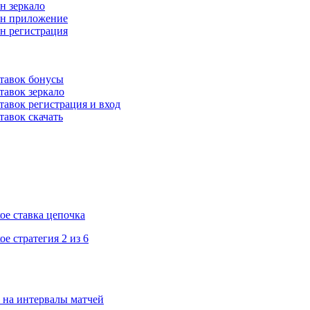
н зеркало
н приложение
н регистрация
тавок бонусы
тавок зеркало
тавок регистрация и вход
тавок скачать
кое ставка цепочка
ое стратегия 2 из 6
 на интервалы матчей