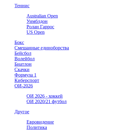
Теннис
Australian Open
Уимблдон
Ролан Гаррос
US Open
Бокс
Cмешанные единоборства
Бейсбол
Волейбол
Биатлон
Скачки
Формула 1
Киберспорт
ОИ-2026
ОИ 2026 - хоккей
ОИ 2020/21 футбол
Другое
Евровидение
Политика