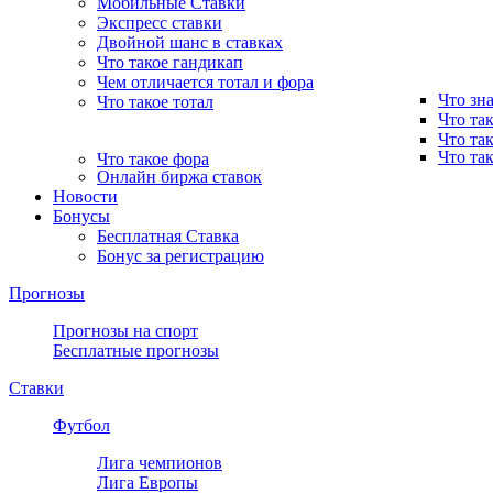
Мобильные Ставки
Экспресс ставки
Двойной шанс в ставках
Что такое гандикап
Чем отличается тотал и фора
Что зн
Что такое тотал
Что та
Что та
Что так
Что такое фора
Онлайн биржа ставок
Новости
Бонусы
Бесплатная Ставка
Бонус за регистрацию
Прогнозы
Прогнозы на спорт
Бесплатные прогнозы
Ставки
Футбол
Лига чемпионов
Лига Европы