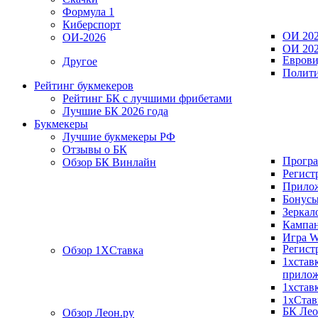
Формула 1
Киберспорт
ОИ 202
ОИ-2026
ОИ 202
Еврови
Другое
Полит
Рейтинг букмекеров
Рейтинг БК с лучшими фрибетами
Лучшие БК 2026 года
Букмекеры
Лучшие букмекеры РФ
Отзывы о БК
Програ
Обзор БК Винлайн
Регист
Прило
Бонус
Зеркал
Кампа
Игра 
Регист
Обзор 1ХCтавка
1хстав
прило
1хстав
1хСтав
БК Лео
Обзор Леон.ру