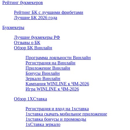
Рейтинг букмекеров
Рейтинг БК с лучшими фрибетами
Лучшие БК 2026 года
Букмекеры
Лучшие букмекеры РФ
Отзывы о БК
Обзор БК Винлайн
Программа лояльности Винлайн
Регистрация на Винлайн
Приложение Винлайн
Бонусы Винлайн
Зеркало Винлайн
Кампания WINLINE к ЧМ-2026
Игра WINLINE к ЧМ-2026
Обзор 1ХCтавка
Регистрация и вход на 1хставка
1хставка скачать мобильное приложение
1хставка бонусы и промокоды
1хСтавка зеркало