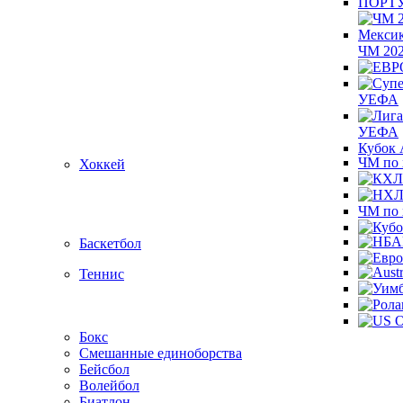
ПОРТУ
ЧМ 202
УЕФА
УЕФА
Кубок 
ЧМ по 
Хоккей
ЧМ по
Баскетбол
Теннис
Бокс
Cмешанные единоборства
Бейсбол
Волейбол
Биатлон