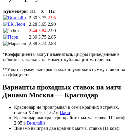
Букмекеры
П1
Х
П2
2.30
3.75
2.95
2.28
3.65
2.90
2.44
3.84
2.90
2.30
3.75
2.85
2.38
3.74
2.83
*Коэффициенты могут изменяться, цифры приведённые в
таблице актуальны на момент публикации материала.
**Узнать сумму выигрыша можно умножив сумму ставки на
коэффициент.
Варианты проходных ставок на матч
Динамо Москва — Краснодар
Краснодар не проигрывал в семи крайних встречах,
ставка Х2 коэф. 1.62 в
Пари
Краснодар выиграл три крайних матча, ставка П2 коэф.
2.95 в
Винлайн
Динамо выиграл два крайних матча, ставка П1 коэф.