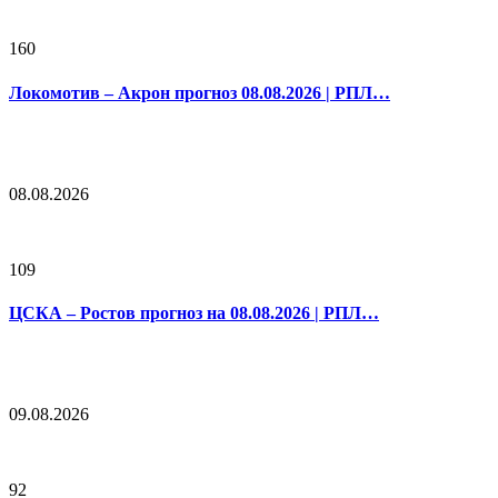
160
Локомотив – Акрон прогноз 08.08.2026 | РПЛ…
08.08.2026
109
ЦСКА – Ростов прогноз на 08.08.2026 | РПЛ…
09.08.2026
92