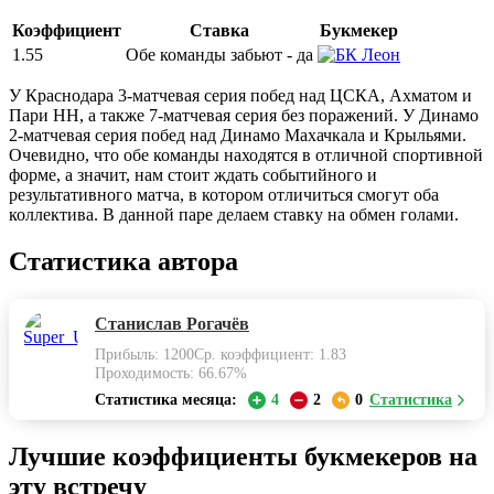
Коэффициент
Ставка
Букмекер
1.55
Обе команды забьют - да
У Краснодара 3-матчевая серия побед над ЦСКА, Ахматом и
Пари НН, а также 7-матчевая серия без поражений. У Динамо
2-матчевая серия побед над Динамо Махачкала и Крыльями.
Очевидно, что обе команды находятся в отличной спортивной
форме, а значит, нам стоит ждать событийного и
результативного матча, в котором отличиться смогут оба
коллектива. В данной паре делаем ставку на обмен голами.
Статистика автора
Станислав Рогачёв
Прибыль: 1200
Ср. коэффициент: 1.83
Проходимость: 66.67%
Статистика месяца:
4
2
0
Статистика
Лучшие коэффициенты букмекеров на
эту встречу