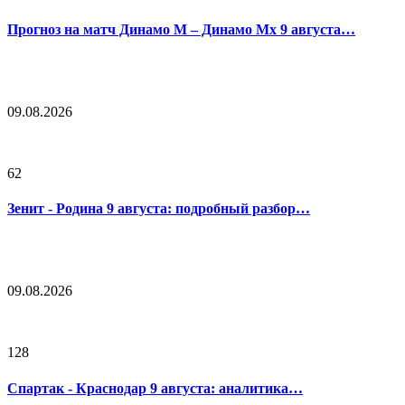
Прогноз на матч Динамо М – Динамо Мх 9 августа…
09.08.2026
62
Зенит - Родина 9 августа: подробный разбор…
09.08.2026
128
Спартак - Краснодар 9 августа: аналитика…