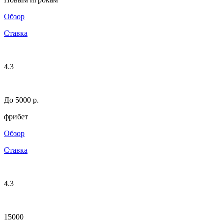
Обзор
Ставка
4.3
До 5000 р.
фрибет
Обзор
Ставка
4.3
15000