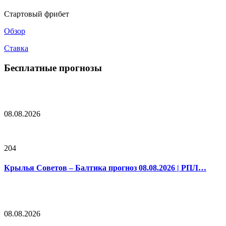
Стартовый фрибет
Обзор
Ставка
Бесплатные прогнозы
08.08.2026
204
Крылья Советов – Балтика прогноз 08.08.2026 | РПЛ…
08.08.2026