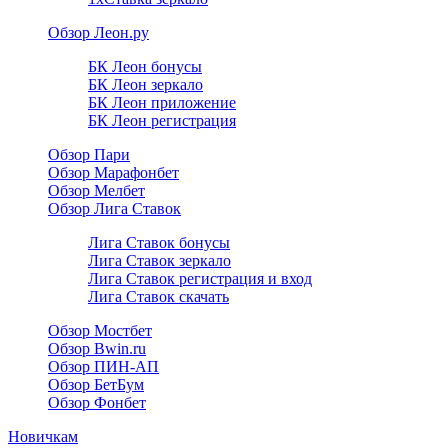
Обзор Леон.ру
БК Леон бонусы
БК Леон зеркало
БК Леон приложение
БК Леон регистрация
Обзор Пари
Обзор Марафонбет
Обзор Мелбет
Обзор Лига Ставок
Лига Ставок бонусы
Лига Ставок зеркало
Лига Ставок регистрация и вход
Лига Ставок скачать
Обзор Мостбет
Обзор Bwin.ru
Обзор ПИН-АП
Обзор БетБум
Обзор Фонбет
Новичкам