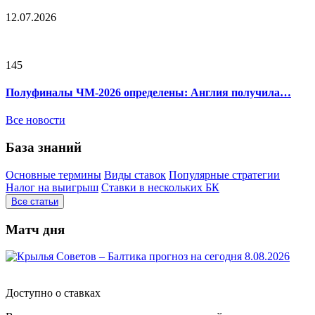
12.07.2026
145
Полуфиналы ЧМ-2026 определены: Англия получила…
Все новости
База знаний
Основные термины
Виды ставок
Популярные стратегии
Налог на выигрыш
Ставки в нескольких БК
Все статьи
Матч дня
Доступно о ставках