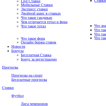
Cтавки
Live Ставки
Мобильные Ставки
Экспресс ставки
Двойной шанс в ставках
Что такое гандикап
Чем отличается тотал и фора
Что зн
Что такое тотал
Что та
Что та
Что так
Что такое фора
Онлайн биржа ставок
Новости
Бонусы
Бесплатная Ставка
Бонус за регистрацию
Прогнозы
Прогнозы на спорт
Бесплатные прогнозы
Ставки
Футбол
Лига чемпионов