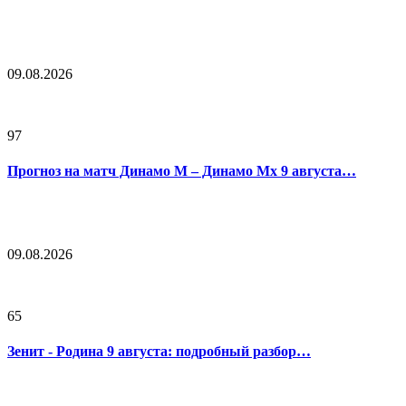
09.08.2026
97
Прогноз на матч Динамо М – Динамо Мх 9 августа…
09.08.2026
65
Зенит - Родина 9 августа: подробный разбор…