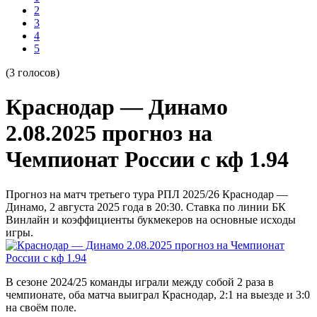
2
3
4
5
(3 голосов)
Краснодар — Динамо
2.08.2025 прогноз на
Чемпионат России с кф 1.94
Прогноз на матч третьего тура РПЛ 2025/26 Краснодар —
Динамо, 2 августа 2025 года в 20:30. Ставка по линии БК
Винлайн и коэффициенты букмекеров на основные исходы
игры.
В сезоне 2024/25 команды играли между собой 2 раза в
чемпионате, оба матча выиграл Краснодар, 2:1 на выезде и 3:0
на своём поле.