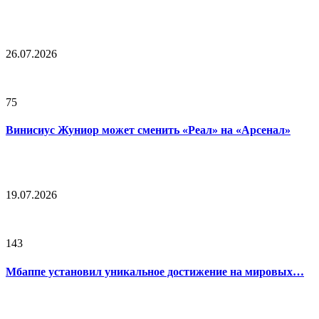
26.07.2026
75
Винисиус Жуниор может сменить «Реал» на «Арсенал»
19.07.2026
143
Мбаппе установил уникальное достижение на мировых…