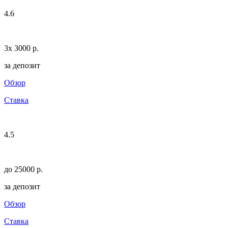
4.6
3х 3000 p.
за депозит
Обзор
Ставка
4.5
до 25000 p.
за депозит
Обзор
Ставка