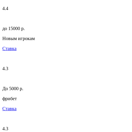
4.4
до 15000 p.
Новым игрокам
Ставка
4.3
До 5000 р.
фрибет
Ставка
4.3