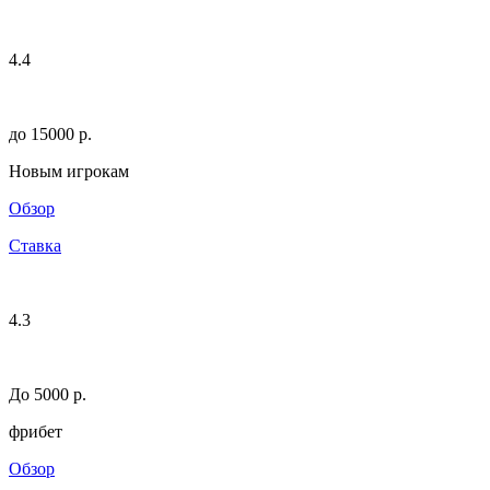
4.4
до 15000 p.
Новым игрокам
Обзор
Ставка
4.3
До 5000 р.
фрибет
Обзор