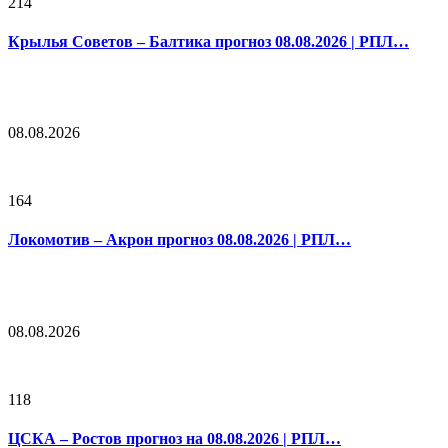
214
Крылья Советов – Балтика прогноз 08.08.2026 | РПЛ…
08.08.2026
164
Локомотив – Акрон прогноз 08.08.2026 | РПЛ…
08.08.2026
118
ЦСКА – Ростов прогноз на 08.08.2026 | РПЛ…