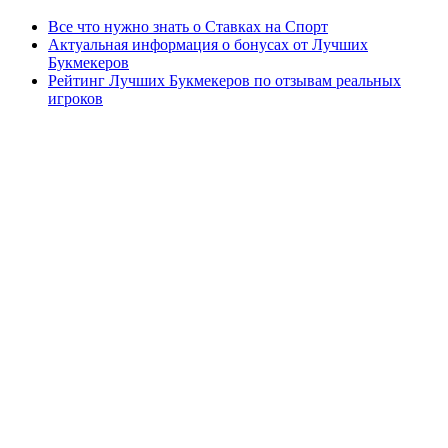
Все что нужно знать о Ставках на Спорт
Актуальная информация о бонусах от Лучших
Букмекеров
Рейтинг Лучших Букмекеров по отзывам реальных
игроков