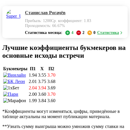
Станислав Рогачёв
Прибыль: 1200
Ср. коэффициент: 1.83
Проходимость: 66.67%
Статистика месяца:
4
2
0
Статистика
Лучшие коэффициенты букмекеров на
основные исходы встречи
Букмекеры
П1
Х
П2
1.94
3.55
3.70
2.01
3.75
3.68
2.04
3.94
3.69
2.00
3.60
3.70
1.99
3.84
3.60
*Коэффициенты могут изменяться, цифры, приведённые в
таблице актуальны на момент публикации материала.
**Узнать сумму выигрыша можно умножив сумму ставки на