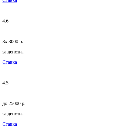
Ставка
4.6
3х 3000 p.
за депозит
Ставка
4.5
до 25000 p.
за депозит
Ставка