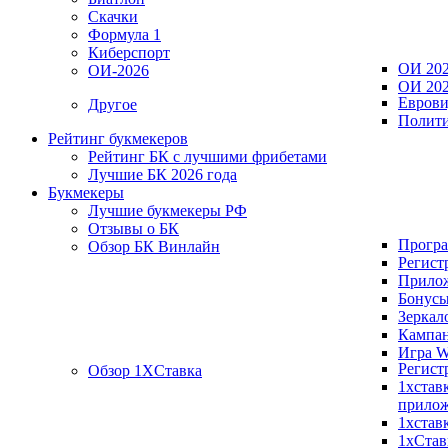
Скачки
Формула 1
Киберспорт
ОИ 202
ОИ-2026
ОИ 202
Еврови
Другое
Полит
Рейтинг букмекеров
Рейтинг БК с лучшими фрибетами
Лучшие БК 2026 года
Букмекеры
Лучшие букмекеры РФ
Отзывы о БК
Програ
Обзор БК Винлайн
Регист
Прило
Бонус
Зеркал
Кампа
Игра 
Регист
Обзор 1ХCтавка
1хстав
прило
1хстав
1хСтав