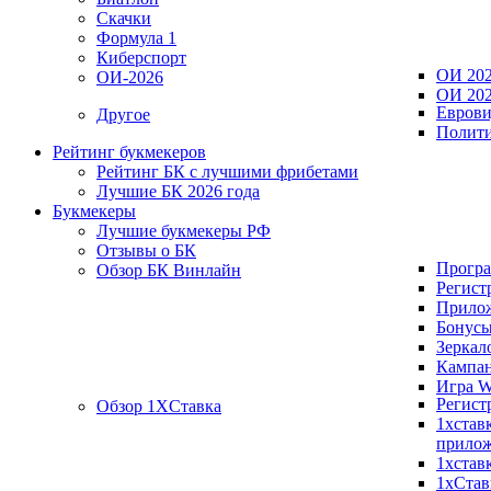
Скачки
Формула 1
Киберспорт
ОИ 202
ОИ-2026
ОИ 202
Еврови
Другое
Полит
Рейтинг букмекеров
Рейтинг БК с лучшими фрибетами
Лучшие БК 2026 года
Букмекеры
Лучшие букмекеры РФ
Отзывы о БК
Програ
Обзор БК Винлайн
Регист
Прило
Бонус
Зеркал
Кампа
Игра 
Регист
Обзор 1ХCтавка
1хстав
прило
1хстав
1хСтав