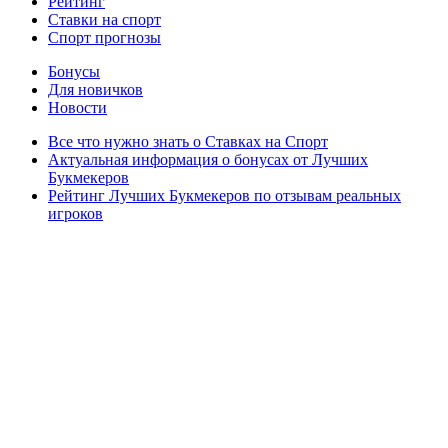
Рейтинг
Ставки на спорт
Спорт прогнозы
Бонусы
Для новичков
Новости
Все что нужно знать о Ставках на Спорт
Актуальная информация о бонусах от Лучших
Букмекеров
Рейтинг Лучших Букмекеров по отзывам реальных
игроков