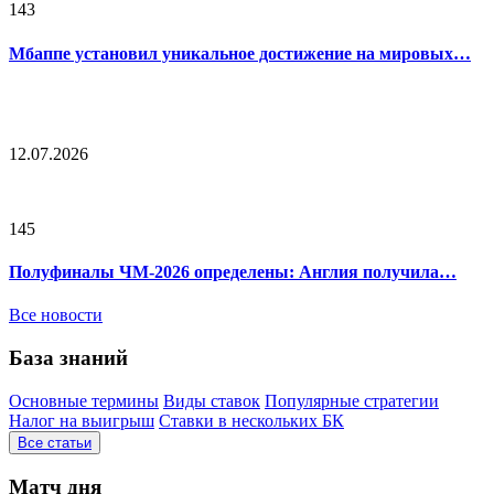
143
Мбаппе установил уникальное достижение на мировых…
12.07.2026
145
Полуфиналы ЧМ-2026 определены: Англия получила…
Все новости
База знаний
Основные термины
Виды ставок
Популярные стратегии
Налог на выигрыш
Ставки в нескольких БК
Все статьи
Матч дня