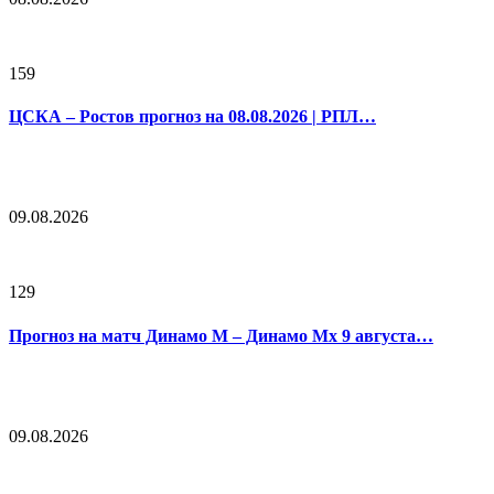
159
ЦСКА – Ростов прогноз на 08.08.2026 | РПЛ…
09.08.2026
129
Прогноз на матч Динамо М – Динамо Мх 9 августа…
09.08.2026