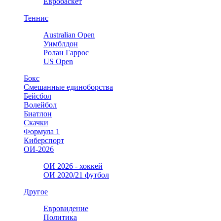
Евробаскет
Теннис
Australian Open
Уимблдон
Ролан Гаррос
US Open
Бокс
Cмешанные единоборства
Бейсбол
Волейбол
Биатлон
Скачки
Формула 1
Киберспорт
ОИ-2026
ОИ 2026 - хоккей
ОИ 2020/21 футбол
Другое
Евровидение
Политика