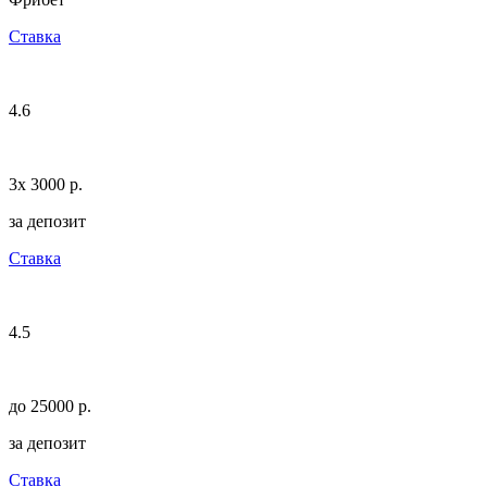
Ставка
4.6
3х 3000 p.
за депозит
Ставка
4.5
до 25000 p.
за депозит
Ставка