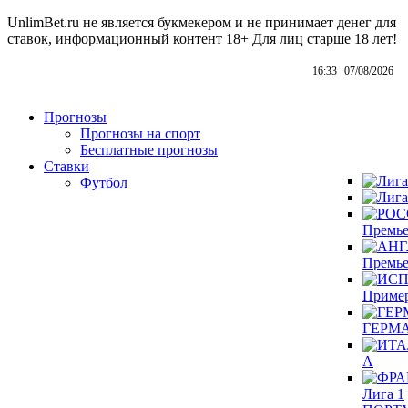
UnlimBet.ru не является букмекером и не принимает денег для
ставок, информационный контент
18+
Для лиц старше 18 лет!
16:33
07/08/2026
Прогнозы
Прогнозы на спорт
Бесплатные прогнозы
Ставки
Футбол
Премье
Премье
Приме
ГЕРМА
А
Лига 1