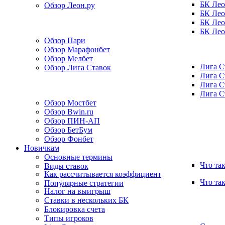
БК Лео
Обзор Леон.ру
БК Лео
БК Лео
БК Лео
Обзор Пари
Обзор Марафонбет
Обзор Мелбет
Лига С
Обзор Лига Ставок
Лига С
Лига С
Лига С
Обзор Мостбет
Обзор Bwin.ru
Обзор ПИН-АП
Обзор БетБум
Обзор Фонбет
Новичкам
Основные термины
Что та
Виды ставок
Как рассчитывается коэффициент
Что так
Популярные стратегии
Налог на выигрыш
Ставки в нескольких БК
Блокировка счета
Типы игроков