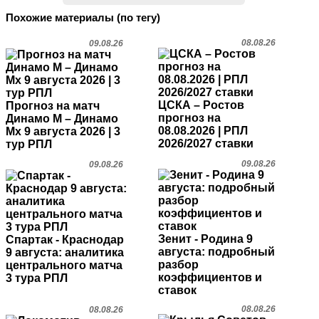
Похожие материалы (по тегу)
08.08.26
09.08.26
ЦСКА – Ростов
Прогноз на матч
прогноз на
Динамо М – Динамо
08.08.2026 | РПЛ
Мх 9 августа 2026 | 3
2026/2027 ставки
тур РПЛ
09.08.26
09.08.26
Зенит - Родина 9
Спартак - Краснодар
августа: подробный
9 августа: аналитика
разбор
центрального матча
коэффициентов и
3 тура РПЛ
ставок
08.08.26
08.08.26