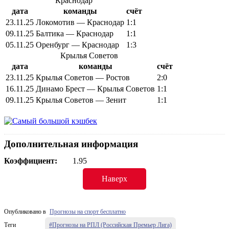
Краснодар
дата
команды
счёт
23.11.25
Локомотив — Краснодар
1:1
09.11.25
Балтика — Краснодар
1:1
05.11.25
Оренбург — Краснодар
1:3
Крылья Советов
дата
команды
счёт
23.11.25
Крылья Советов — Ростов
2:0
16.11.25
Динамо Брест — Крылья Советов
1:1
09.11.25
Крылья Советов — Зенит
1:1
Дополнительная информация
Коэффициент:
1.95
Наверх
Опубликовано в
Прогнозы на спорт бесплатно
Теги
Прогнозы на РПЛ (Российская Премьер Лига)