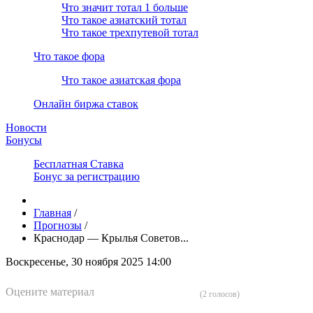
Что значит тотал 1 больше
Что такое азиатский тотал
Что такое трехпутевой тотал
Что такое фора
Что такое азиатская фора
Онлайн биржа ставок
Новости
Бонусы
Бесплатная Ставка
Бонус за регистрацию
Главная
/
Прогнозы
/
Краснодар — Крылья Советов...
Воскресенье, 30 ноября 2025 14:00
Оцените материал
(2 голосов)