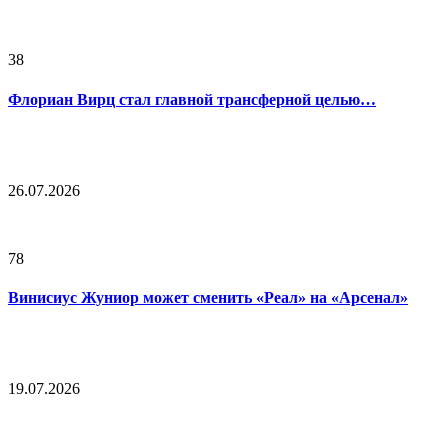
38
Флориан Вирц стал главной трансферной целью…
26.07.2026
78
Винисиус Жуниор может сменить «Реал» на «Арсенал»
19.07.2026