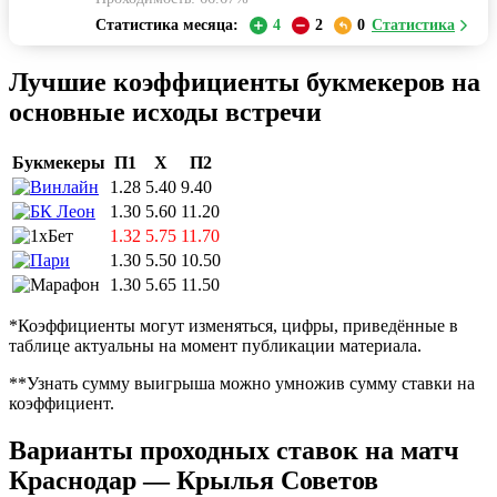
Статистика месяца:
4
2
0
Статистика
Лучшие коэффициенты букмекеров на
основные исходы встречи
Букмекеры
П1
Х
П2
1.28
5.40
9.40
1.30
5.60
11.20
1.32
5.75
11.70
1.30
5.50
10.50
1.30
5.65
11.50
*Коэффициенты могут изменяться, цифры, приведённые в
таблице актуальны на момент публикации материала.
**Узнать сумму выигрыша можно умножив сумму ставки на
коэффициент.
Варианты проходных ставок на матч
Краснодар — Крылья Советов