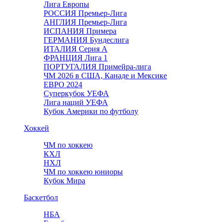
Лига Европы
РОССИЯ Премьер-Лига
АНГЛИЯ Премьер-Лига
ИСПАНИЯ Примера
ГЕРМАНИЯ Бундеслига
ИТАЛИЯ Серия А
ФРАНЦИЯ Лига 1
ПОРТУГАЛИЯ Примейра-лига
ЧМ 2026 в США, Канаде и Мексике
ЕВРО 2024
Суперкубок УЕФА
Лига наций УЕФА
Кубок Америки по футболу
Хоккей
ЧМ по хоккею
КХЛ
НХЛ
ЧМ по хоккею юниоры
Кубок Мира
Баскетбол
НБА