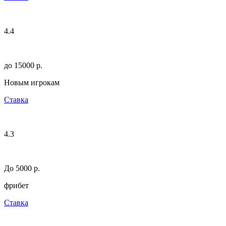
4.4
до 15000 p.
Новым игрокам
Ставка
4.3
До 5000 р.
фрибет
Ставка