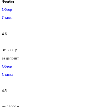
Фрибет
Обзор
Ставка
4.6
3х 3000 p.
за депозит
Обзор
Ставка
4.5
до 25000 p.