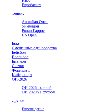
НБА
Евробаскет
Теннис
Australian Open
Уимблдон
Ролан Гаррос
US Open
Бокс
Cмешанные единоборства
Бейсбол
Волейбол
Биатлон
Скачки
Формула 1
Киберспорт
ОИ-2026
ОИ 2026 - хоккей
ОИ 2020/21 футбол
Другое
Евровидение