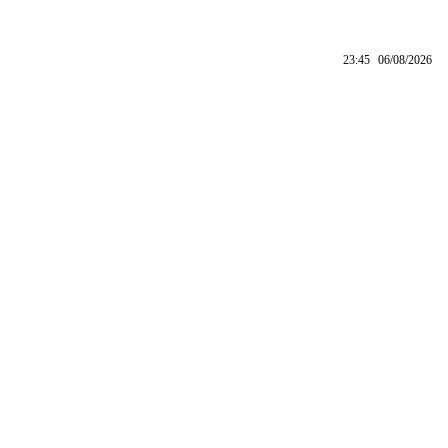
23:45
06/08/2026