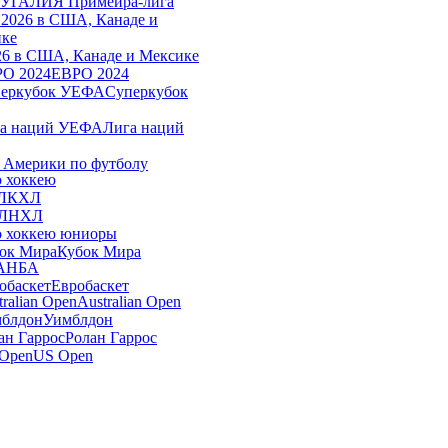
УГАЛИЯ Примейра-лига
6 в США, Канаде и Мексике
ЕВРО 2024
Суперкубок
Лига наций
 Америки по футболу
 хоккею
КХЛ
НХЛ
 хоккею юниоры
Кубок Мира
НБА
Евробаскет
Australian Open
Уимблдон
Ролан Гаррос
US Open