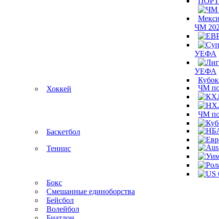
ПОРТ
ЧМ 202
УЕФА
УЕФА
Кубок
ЧМ по
Хоккей
ЧМ по
Баскетбол
Теннис
Бокс
Cмешанные единоборства
Бейсбол
Волейбол
Биатлон