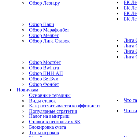
БК Ле
Обзор Леон.ру
БК Ле
БК Ле
БК Ле
Обзор Пари
Обзор Марафонбет
Обзор Мелбет
Лига 
Обзор Лига Ставок
Лига 
Лига 
Лига 
Обзор Мостбет
Обзор Bwin.ru
Обзор ПИН-АП
Обзор БетБум
Обзор Фонбет
Новичкам
Основные термины
Что т
Виды ставок
Как рассчитывается коэффициент
Что та
Популярные стратегии
Налог на выигрыш
Ставки в нескольких БК
Блокировка счета
Типы игроков