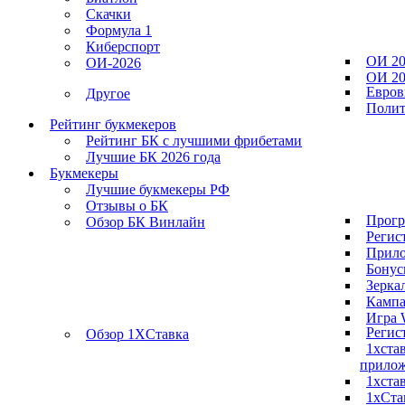
Скачки
Формула 1
Киберспорт
ОИ 20
ОИ-2026
ОИ 20
Евров
Другое
Полит
Рейтинг букмекеров
Рейтинг БК с лучшими фрибетами
Лучшие БК 2026 года
Букмекеры
Лучшие букмекеры РФ
Отзывы о БК
Прогр
Обзор БК Винлайн
Регис
Прило
Бонус
Зерка
Кампа
Игра 
Регис
Обзор 1ХCтавка
1хста
прило
1хста
1хСта