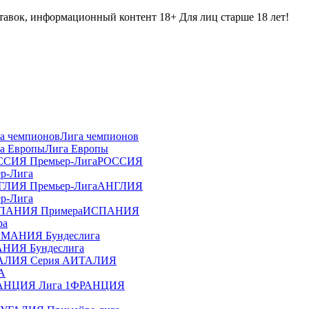
 ставок, информационный контент
18+
Для лиц старше 18 лет!
Лига чемпионов
Лига Европы
РОССИЯ
р-Лига
АНГЛИЯ
р-Лига
ИСПАНИЯ
ра
НИЯ Бундеслига
ИТАЛИЯ
А
ФРАНЦИЯ