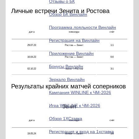
Отзывы о БК
Личные встречи Зенита и Ростова
Обзор БК Винлайн
Программа лояльности Винлайн
дата
команды
счёт
Регистрация на Винлайн
29.07.23
Ростов — Зенит
1:1
Приложение Винлайн
16.04.23
Ростов — Зенит
0:0
Бонусы Винлайн
02.10.22
Зенит – Ростов
3:1
Зеркало Винлайн
Результаты крайних матчей соперников
Кампания WINLINE к ЧМ-2026
Игра WINLINE к ЧМ-2026
Зенит
Обзор 1ХCтавка
дата
команды
счёт
Регистрация и вход на 1хставка
19.05.24
Ахмат — Зенит
1:5