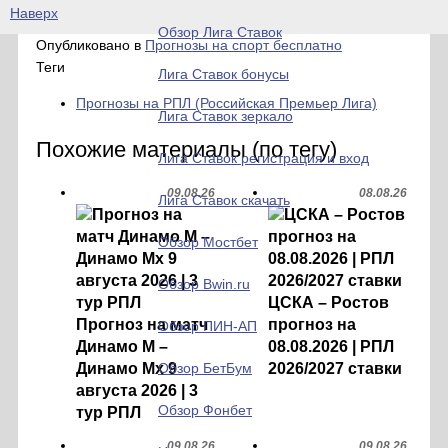
Наверх
Обзор Лига Ставок
Опубликовано в
Прогнозы на спорт бесплатно
Теги
Лига Ставок бонусы
Прогнозы на РПЛ (Российская Премьер Лига)
Лига Ставок зеркало
Похожие материалы (по тегу)
Лига Ставок регистрация и вход
09.08.26
08.08.26
Лига Ставок скачать
Обзор Мостбет
Обзор Bwin.ru
ЦСКА – Ростов
Прогноз на матч
прогноз на
Обзор ПИН-АП
Динамо М –
08.08.2026 | РПЛ
Динамо Мх 9
Обзор БетБум
2026/2027 ставки
августа 2026 | 3
Обзор Фонбет
тур РПЛ
09.08.26
09.08.26