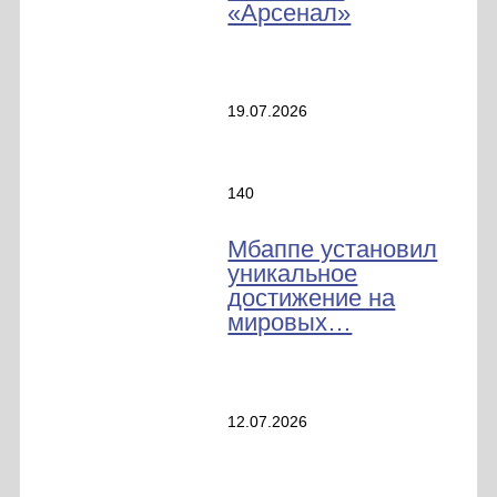
«Арсенал»
19.07.2026
140
Мбаппе установил
уникальное
достижение на
мировых…
12.07.2026