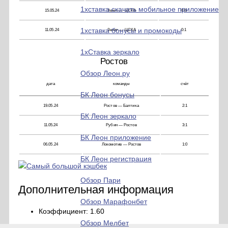
1хставка скачать мобильное приложение
15.05.24
Зенит — ЦСКА
0:0
1хставка бонусы и промокоды
11.05.24
Зенит — ЦСКА
0:1
1хСтавка зеркало
Ростов
Обзор Леон.ру
дата
команды
счёт
БК Леон бонусы
19.05.24
Ростов — Балтика
2:1
БК Леон зеркало
11.05.24
Рубин — Ростов
3:1
БК Леон приложение
06.05.24
Локомотив — Ростов
1:0
БК Леон регистрация
Обзор Пари
Дополнительная информация
Обзор Марафонбет
Коэффициент:
1.60
Обзор Мелбет