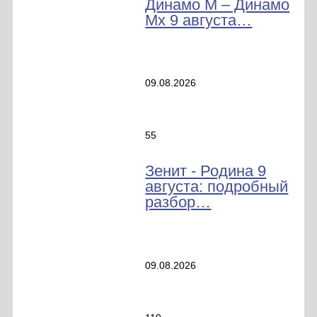
Динамо М – Динамо
Мх 9 августа…
09.08.2026
55
Зенит - Родина 9
августа: подробный
разбор…
09.08.2026