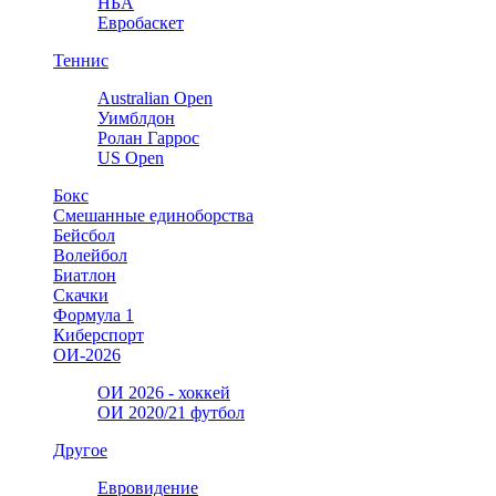
НБА
Евробаскет
Теннис
Australian Open
Уимблдон
Ролан Гаррос
US Open
Бокс
Cмешанные единоборства
Бейсбол
Волейбол
Биатлон
Скачки
Формула 1
Киберспорт
ОИ-2026
ОИ 2026 - хоккей
ОИ 2020/21 футбол
Другое
Евровидение