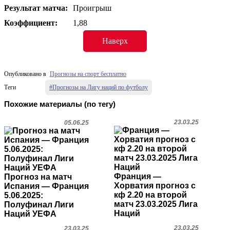
Результат матча:
Проигрыш
Коэффициент:
1,88
Наверх
Опубликовано в
Прогнозы на спорт бесплатно
Теги
Прогнозы на Лигу наций по футболу
Похожие материалы (по тегу)
23.03.25
05.06.25
Франция —
Прогноз на матч
Хорватия прогноз с
Испания — Франция
кф 2.20 на второй
5.06.2025:
матч 23.03.2025 Лига
Полуфинал Лиги
Наций
Наций УЕФА
23.03.25
23.03.25