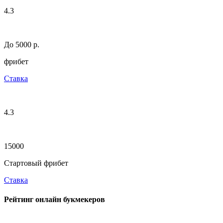
4.3
До 5000 р.
фрибет
Ставка
4.3
15000
Стартовый фрибет
Ставка
Рейтинг онлайн букмекеров