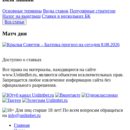
Основные термины
Виды ставок
Популярные стратегии
Налог на выигрыш
Ставки в нескольких БК
Все статьи
Матч дня
Доступно о ставках
Все права на материалы, находящиеся на сайте
www.UnlimBet.ru, являются объектом исключительных прав.
Запрещается любое извлечение информации сайта без
официального разрешения.
Для лиц старше 18 лет! По всем вопросам обращаться
на
info@unlimbet.ru
Главная