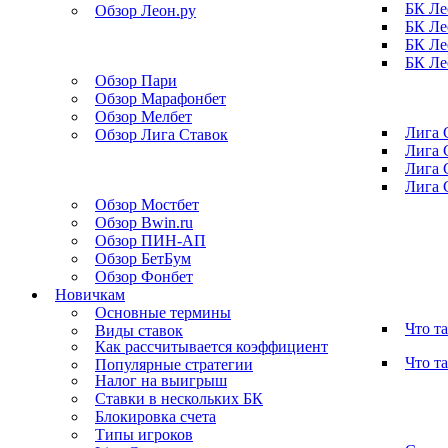
БК Ле
Обзор Леон.ру
БК Ле
БК Ле
БК Ле
Обзор Пари
Обзор Марафонбет
Обзор Мелбет
Лига 
Обзор Лига Ставок
Лига 
Лига 
Лига 
Обзор Мостбет
Обзор Bwin.ru
Обзор ПИН-АП
Обзор БетБум
Обзор Фонбет
Новичкам
Основные термины
Что т
Виды ставок
Как рассчитывается коэффициент
Что та
Популярные стратегии
Налог на выигрыш
Ставки в нескольких БК
Блокировка счета
Типы игроков