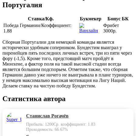
Португалия
Ставка/Кф.
Букмекер
Бонус БК
Победа Германии/Коэффициент:
Фрибет
1.88
3000р.
Сборная Португалии для немецкой команды является
исторически удобным соперником. Бундестим выиграл у
пиренейцев пять последних личных встреч, три из пяти через
фору (-1,5). Кроме того, предстоящий матч пройдёт в
Мюнхене, а фактор поля на такой высокой стадии всегда
является большим подспорьем. Отметим также, что сборная
Германии давно уже ничего не выигрывала в плане турниров,
у немцев максимально высокая мотивация на Лигу Наций.
Делаем ставку на чистую победу Бундестим.
Статистика автора
Станислав Рогачёв
Прибыль: 1200
Ср. коэффициент: 1.83
Проходимость: 66.67%