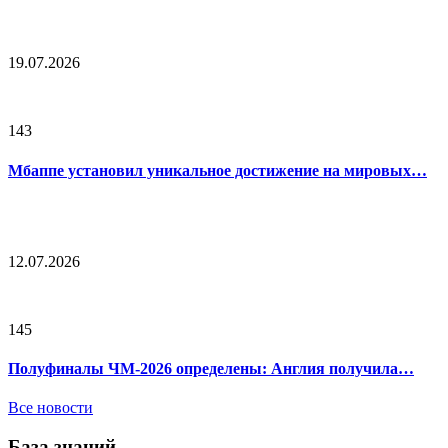
19.07.2026
143
Мбаппе установил уникальное достижение на мировых…
12.07.2026
145
Полуфиналы ЧМ-2026 определены: Англия получила…
Все новости
База знаний