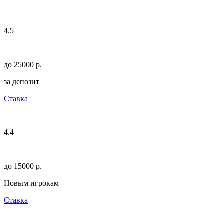
4.5
до 25000 p.
за депозит
Ставка
4.4
до 15000 p.
Новым игрокам
Ставка