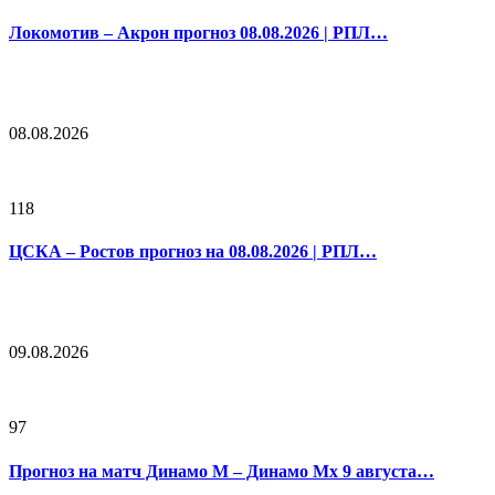
Локомотив – Акрон прогноз 08.08.2026 | РПЛ…
08.08.2026
118
ЦСКА – Ростов прогноз на 08.08.2026 | РПЛ…
09.08.2026
97
Прогноз на матч Динамо М – Динамо Мх 9 августа…