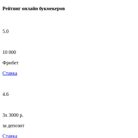
Рейтинг онлайн букмекеров
5.0
10 000
Фрибет
Ставка
4.6
3х 3000 p.
за депозит
Ставка