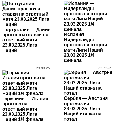
Португалия — Дания
Испания —
прогноз и ставки на
Нидерланды
ответный матч
прогноз на второй
23.03.2025 Лига
матч Лиги Наций
Наций
23.03.2025 1/4
финала
23.03.25
23.03.25
Сербия — Австрия
Германия — Италия
прогноз на
прогноз на
23.03.2025: Лига
ответный матч
Наций ставка на
23.03.2025 Лига
тотал
Наций 1/4 финала