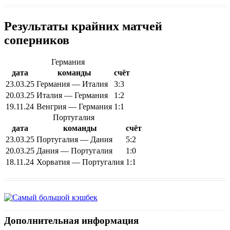
Результаты крайних матчей
соперников
Германия
дата
команды
счёт
23.03.25
Германия — Италия
3:3
20.03.25
Италия — Германия
1:2
19.11.24
Венгрия — Германия
1:1
Португалия
дата
команды
счёт
23.03.25
Португалия — Дания
5:2
20.03.25
Дания — Португалия
1:0
18.11.24
Хорватия — Португалия
1:1
Дополнительная информация