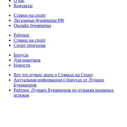
О нас
Контакты
Ставки на спорт
Легальные букмекеры РФ
Онлайн букмекеры
Рейтинг
Ставки на спорт
Спорт прогнозы
Бонусы
Для новичков
Новости
Все что нужно знать о Ставках на Спорт
Актуальная информация о бонусах от Лучших
Букмекеров
Рейтинг Лучших Букмекеров по отзывам реальных
игроков