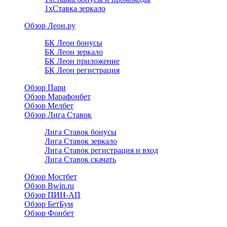
1хСтавка зеркало
Обзор Леон.ру
БК Леон бонусы
БК Леон зеркало
БК Леон приложение
БК Леон регистрация
Обзор Пари
Обзор Марафонбет
Обзор Мелбет
Обзор Лига Ставок
Лига Ставок бонусы
Лига Ставок зеркало
Лига Ставок регистрация и вход
Лига Ставок скачать
Обзор Мостбет
Обзор Bwin.ru
Обзор ПИН-АП
Обзор БетБум
Обзор Фонбет