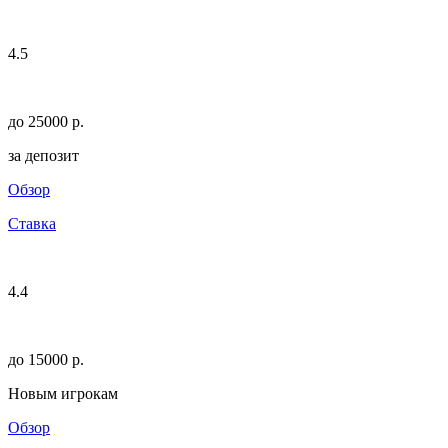
4.5
до 25000 p.
за депозит
Обзор
Ставка
4.4
до 15000 p.
Новым игрокам
Обзор