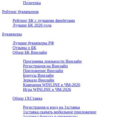
Политика
Рейтинг букмекеров
Рейтинг БК с лучшими фрибетами
Лучшие БК 2026 года
Букмекеры
Лучшие букмекеры РФ
Отзывы о БК
Обзор БК Винлайн
Программа лояльности Винлайн
Регистрация на Винлайн
Приложение Винлайн
Бонусы Винлайн
Зеркало Винлайн
Кампания WINLINE к ЧМ-2026
Игра WINLINE к ЧМ-2026
Обзор 1ХCтавка
Регистрация и вход на 1хставка
1хставка скачать мобильное приложение
1хставка бонусы и промокоды